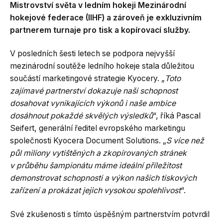
Mistrovství světa v ledním hokeji Mezinárodní
hokejové federace (IIHF) a zároveň je exkluzivním
partnerem turnaje pro tisk a kopírovací služby.
V posledních šesti letech se podpora nejvyšší
mezinárodní soutěže ledního hokeje stala důležitou
součástí marketingové strategie Kyocery. „
Toto
zajímavé partnerství dokazuje naši schopnost
dosahovat vynikajících výkonů i naše ambice
dosáhnout pokaždé skvělých výsledků
“, říká Pascal
Seifert, generální ředitel evropského marketingu
společnosti Kyocera Document Solutions. „
S více než
půl miliony vytištěných a zkopírovaných stránek
v průběhu šampionátu máme ideální příležitost
demonstrovat schopnosti a výkon našich tiskových
zařízení a prokázat jejich vysokou spolehlivost
“.
Své zkušenosti s tímto úspěšným partnerstvím potvrdil