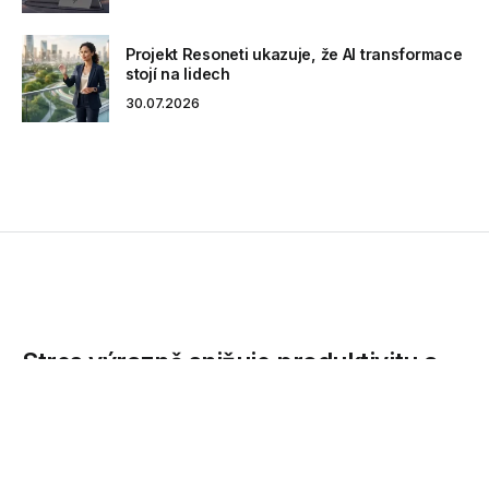
Projekt Resoneti ukazuje, že AI transformace
stojí na lidech
30.07.2026
Stres výrazně snižuje produktivitu a
spokojenost zaměstnanců
Z analýzy pracovního trhu agentury Grafton Recruitment
vyplývá, že až 60 % Čechů si stěžuje na velké množství...