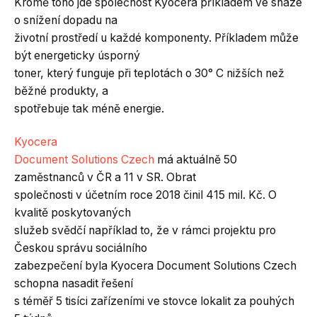
Kromě toho jde společnost Kyocera příkladem ve snaze
o snížení dopadu na
životní prostředí u každé komponenty. Příkladem může
být energeticky úsporný
toner, který funguje při teplotách o 30° C nižších než
běžné produkty, a
spotřebuje tak méně energie.
Kyocera
Document Solutions Czech
má aktuálně 50
zaměstnanců v ČR a 11 v SR. Obrat
společnosti v účetním roce 2018 činil 415 mil. Kč. O
kvalitě poskytovaných
služeb svědčí například to, že v rámci projektu pro
Českou správu sociálního
zabezpečení byla Kyocera Document Solutions Czech
schopna nasadit řešení
s téměř 5 tisíci zařízeními ve stovce lokalit za pouhých