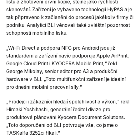
listu a zhotovení první kopie, stejně jako rychlostí
skenování. Zařízení je vybaveno technologií HyPAS a je
tak připraveno k začlenění do procesů jakékoliv firmy či
podniku. Analytici BLI věnovali také zvláštní pozornost
schopnosti mobilního tisku.
„Wi-Fi Direct a podpora NFC pro Android jsou již
standardem a zařízení navíc podporuje Apple AirPrint,
Google Cloud Print i KYOCERA Mobile Print,“ řekl
George Mikolay, senior editor pro A3 a produkční
hardware v BLI. „Toto multifunkční zařízení je ideální
pro dnešní mobilní pracovní síly.“
„Prodejci i zákazníci hledají spolehlivost a výkon,“ řekl
Hiroaki Yoshihashi, generální ředitel divize pro
produktové plánování Kyocera Document Solutions.
„Toto doporučení od BLI potvrzuje vše, co jsme o
TASKalfa 3252ci říkali.“