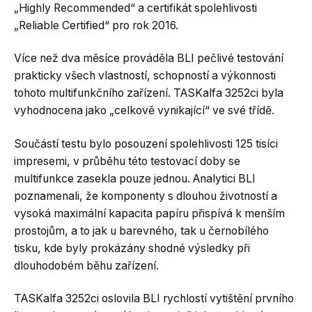
„Highly Recommended“ a certifikát spolehlivosti
„Reliable Certified“ pro rok 2016.
Více než dva měsíce prováděla BLI pečlivé testování
prakticky všech vlastností, schopností a výkonnosti
tohoto multifunkčního zařízení. TASKalfa 3252ci byla
vyhodnocena jako „celkově vynikající“ ve své třídě.
Součástí testu bylo posouzení spolehlivosti 125 tisíci
impresemi, v průběhu této testovací doby se
multifunkce zasekla pouze jednou. Analytici BLI
poznamenali, že komponenty s dlouhou životností a
vysoká maximální kapacita papíru přispívá k menším
prostojům, a to jak u barevného, tak u černobílého
tisku, kde byly prokázány shodné výsledky při
dlouhodobém běhu zařízení.
TASKalfa 3252ci oslovila BLI rychlostí vytištění prvního