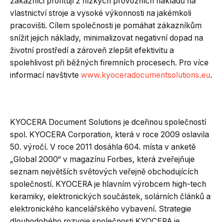
zákazníci profitují z nízkých provozních nákladů na
vlastnictví stroje a vysoké výkonnosti na jakémkoli
pracovišti. Cílem společnosti je pomáhat zákazníkům
snížit jejich náklady, minimalizovat negativní dopad na
životní prostředí a zároveň zlepšit efektivitu a
spolehlivost při běžných firemních procesech. Pro více
informací navštivte
www.kyoceradocumentsolutions.eu
.
KYOCERA Document Solutions je dceřinou společností
spol. KYOCERA Corporation, která v roce 2009 oslavila
50. výročí. V roce 2011 dosáhla 604. místa v anketě
„Global 2000“ v magazínu Forbes, která zveřejňuje
seznam největších světových veřejně obchodujících
společností. KYOCERA je hlavním výrobcem high-tech
keramiky, elektronických součástek, solárních článků a
elektronického kancelářského vybavení. Strategie
dlouhodobého rozvoje společnosti KYOCERA je