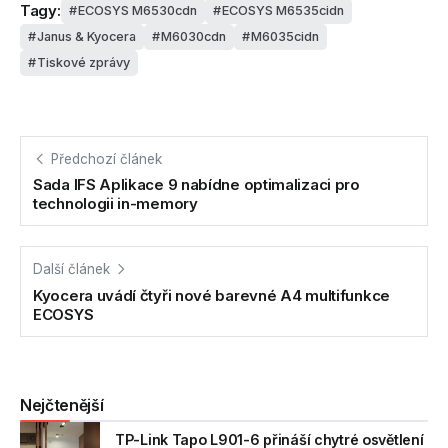
Tagy:
ECOSYS M6530cdn
ECOSYS M6535cidn
Janus & Kyocera
M6030cdn
M6035cidn
Tiskové zprávy
Předchozí článek
Sada IFS Aplikace 9 nabídne optimalizaci pro
technologii in-memory
Další článek
Kyocera uvádí čtyři nové barevné A4 multifunkce
ECOSYS
Nejčtenější
TP-Link Tapo L901-6 přináší chytré osvětlení