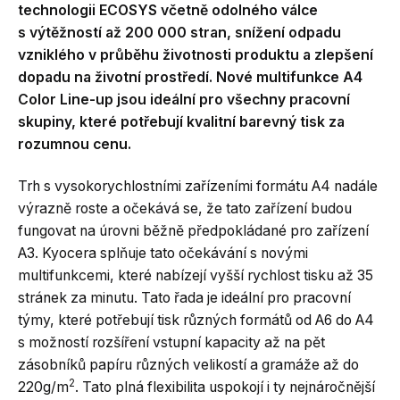
technologii ECOSYS včetně odolného válce
s výtěžností až 200 000 stran, snížení odpadu
vzniklého v průběhu životnosti produktu a zlepšení
dopadu na životní prostředí. Nové multifunkce A4
Color Line-up jsou ideální pro všechny pracovní
skupiny, které potřebují kvalitní barevný tisk za
rozumnou cenu.
Trh s vysokorychlostními zařízeními formátu A4 nadále
výrazně roste a očekává se, že tato zařízení budou
fungovat na úrovni běžně předpokládané pro zařízení
A3. Kyocera splňuje tato očekávání s novými
multifunkcemi, které nabízejí vyšší rychlost tisku až 35
stránek za minutu. Tato řada je ideální pro pracovní
týmy, které potřebují tisk různých formátů od A6 do A4
s možností rozšíření vstupní kapacity až na pět
zásobníků papíru různých velikostí a gramáže až do
2
220g/m
. Tato plná flexibilita uspokojí i ty nejnáročnější