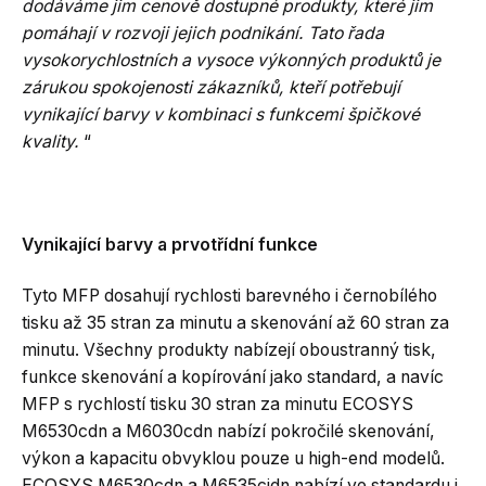
dodáváme jim cenově dostupné produkty, které jim
pomáhají v rozvoji jejich podnikání. Tato řada
vysokorychlostních a vysoce výkonných produktů je
zárukou spokojenosti zákazníků, kteří potřebují
vynikající barvy v kombinaci s funkcemi špičkové
kvality.
“
Vynikající barvy a prvotřídní funkce
Tyto MFP dosahují rychlosti barevného i černobílého
tisku až 35 stran za minutu a skenování až 60 stran za
minutu. Všechny produkty nabízejí oboustranný tisk,
funkce skenování a kopírování jako standard, a navíc
MFP s rychlostí tisku 30 stran za minutu ECOSYS
M6530cdn a M6030cdn nabízí pokročilé skenování,
výkon a kapacitu obvyklou pouze u high-end modelů.
ECOSYS M6530cdn a M6535cidn nabízí ve standardu i