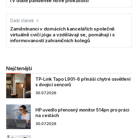
i v době pandemie nové příležitosti
Další článek
Zaměstnanci v domácích kancelářích společně
virtuálně cvičí jógu a vzdělávají se, pomáhají i s
informovaností zahraničních kolegů
Nejčtenější
TP-Link Tapo L901-6 přináší chytré osvětlení
s dvojicí senzorů
30.07.2026
HP uvedlo přenosný monitor 514pn pro práci
na cestách
30.07.2026