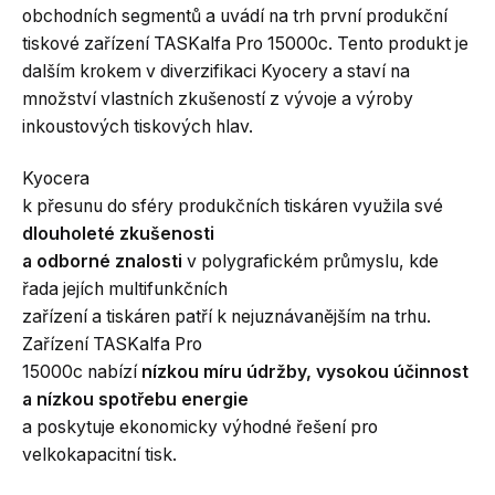
obchodních segmentů a uvádí na trh první produkční
tiskové zařízení TASKalfa Pro 15000c. Tento produkt je
dalším krokem v diverzifikaci Kyocery a staví na
množství vlastních zkušeností z vývoje a výroby
inkoustových tiskových hlav.
Kyocera
k přesunu do sféry produkčních tiskáren využila své
dlouholeté zkušenosti
a odborné znalosti
v polygrafickém průmyslu, kde
řada jejích multifunkčních
zařízení a tiskáren patří k nejuznávanějším na trhu.
Zařízení TASKalfa Pro
15000c nabízí
nízkou míru údržby, vysokou účinnost
a nízkou spotřebu energie
a poskytuje ekonomicky výhodné řešení pro
velkokapacitní tisk.