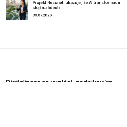
Projekt Resoneti ukazuje, že AI transformace
stojí na lidech
30.07.2026
Digitalizace se vyplácí, podnikovým
službám přináší i v době pandemie
nové příležitosti
Probíhající pandemie ukázala, že vzdáleně lze řešit
mnohem více úkolů, než bylo dosud běžné....