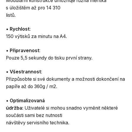
Modulární konstrukce umožňuje různá měřítka
s úložištěm až pro 14 310
listů.
•
Rychlost
:
150 výtisků za minutu na A4.
•
Připravenost
:
Pouze 5,5 sekundy do tisku první strany.
•
Všestrannost
:
Přizpůsobte si své dokumenty a možnosti dokončení na
papíře až do 360g / m2.
•
Optimalizovaná
údržba:
Uživatelé si mohou snadno vyměnit některé
součásti sami bez nutnosti
návštěvy servisního technika.