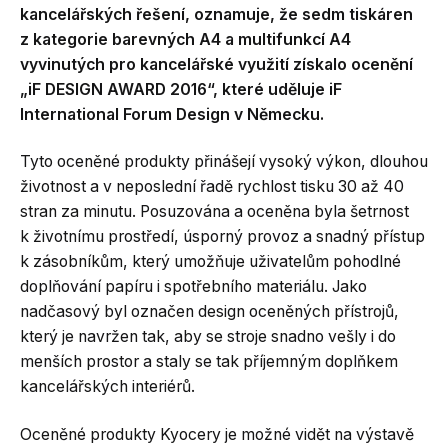
kancelářských řešení, oznamuje, že sedm tiskáren
z kategorie barevných A4 a multifunkcí A4
vyvinutých pro kancelářské využití získalo ocenění
„iF DESIGN AWARD 2016“, které uděluje iF
International Forum Design v Německu.
Tyto oceněné produkty přinášejí vysoký výkon, dlouhou
životnost a v neposlední řadě rychlost tisku 30 až 40
stran za minutu. Posuzována a oceněna byla šetrnost
k životnímu prostředí, úsporný provoz a snadný přístup
k zásobníkům, který umožňuje uživatelům pohodlné
doplňování papíru i spotřebního materiálu. Jako
nadčasový byl označen design oceněných přístrojů,
který je navržen tak, aby se stroje snadno vešly i do
menších prostor a staly se tak příjemným doplňkem
kancelářských interiérů.
Oceněné produkty Kyocery je možné vidět na výstavě