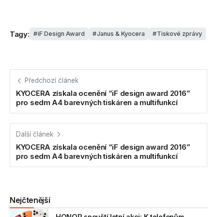
Tagy:
iF Design Award
Janus & Kyocera
Tiskové zprávy
Předchozí článek
KYOCERA získala ocenění “iF design award 2016”
pro sedm A4 barevných tiskáren a multifunkcí
Další článek
KYOCERA získala ocenění “iF design award 2016”
pro sedm A4 barevných tiskáren a multifunkcí
Nejčtenější
HONOR spouští letní akci: K telefonům