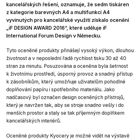
kancelářských řešení, oznamuje, že sedm tiskáren
z kategorie barevných A4 a multifunkcí A4
vyvinutých pro kancelářské využití získalo ocenění
„iF DESIGN AWARD 2016“, které uděluje iF
International Forum Design v Německu.
Tyto oceněné produkty přinášejí vysoký výkon, dlouhou
životnost a v neposlední řadě rychlost tisku 30 až 40
stran za minutu. Posuzována a oceněna byla šetrnost
k životnímu prostředí, úsporný provoz a snadný přístup
k zásobníkům, který umožňuje uživatelům pohodlné
doplňování papíru i spotřebního materiálu. Jako
nadčasový byl označen design oceněných přístrojů,
který je navržen tak, aby se stroje snadno vešly i do
menších prostor a staly se tak příjemným doplňkem
kancelářských interiérů.
Oceněné produkty Kyocery je možné vidět na výstavě