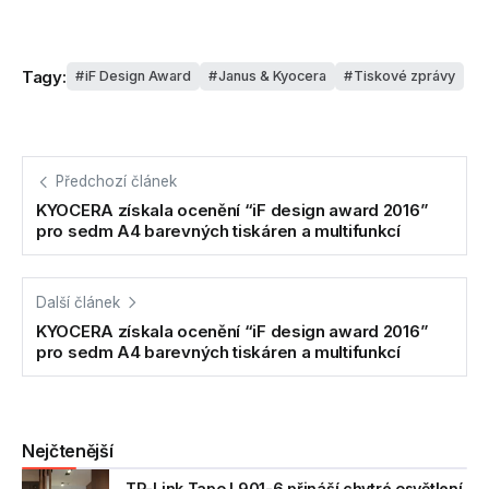
Tagy:
iF Design Award
Janus & Kyocera
Tiskové zprávy
Předchozí článek
KYOCERA získala ocenění “iF design award 2016”
pro sedm A4 barevných tiskáren a multifunkcí
Další článek
KYOCERA získala ocenění “iF design award 2016”
pro sedm A4 barevných tiskáren a multifunkcí
Nejčtenější
TP-Link Tapo L901-6 přináší chytré osvětlení