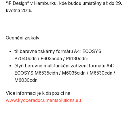
“iF Design” v Hamburku, kde budou umístěny až do 29.
května 2016.
Ocenění získaly:
tři barevné tiskárny formátu A4: ECOSYS
P7040cdn / P6035cdn / P6130cdn;
čtyři barevné multifunkční zařízení formátu A4:
ECOSYS M6535cidn / M6035cidn / M6530cdn /
M6030cdn
Více informací je k dispozici na
www.kyoceradocumentsolutions.eu