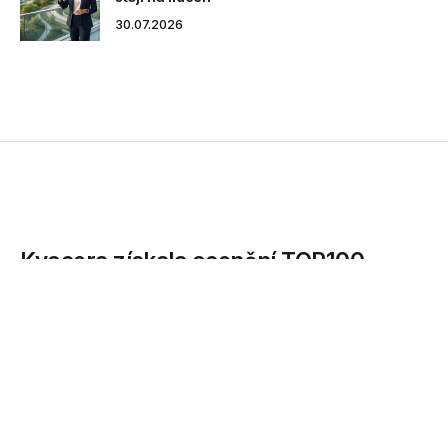
30.07.2026
Kyocera získala ocenění TOP100
Global Innovator za rok 2015
Kyocera Document Solutions, přední světový dodavatel
tiskáren a kancelářských řešení, se umístila mezi stovkou...
08.06.2016