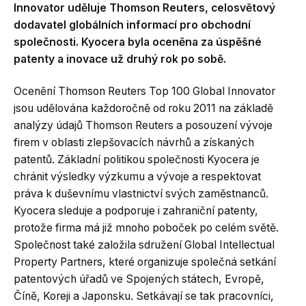
Innovator uděluje Thomson Reuters, celosvětový
dodavatel globálních informací pro obchodní
společnosti. Kyocera byla oceněna za úspěšné
patenty a inovace už druhý rok po sobě.
Ocenění Thomson Reuters Top 100 Global Innovator
jsou udělována každoročně od roku 2011 na základě
analýzy údajů Thomson Reuters a posouzení vývoje
firem v oblasti zlepšovacích návrhů a získaných
patentů. Základní politikou společnosti Kyocera je
chránit výsledky výzkumu a vývoje a respektovat
práva k duševnímu vlastnictví svých zaměstnanců.
Kyocera sleduje a podporuje i zahraniční patenty,
protože firma má již mnoho poboček po celém světě.
Společnost také založila sdružení Global Intellectual
Property Partners, které organizuje společná setkání
patentových úřadů ve Spojených státech, Evropě,
Číně, Koreji a Japonsku. Setkávají se tak pracovníci,