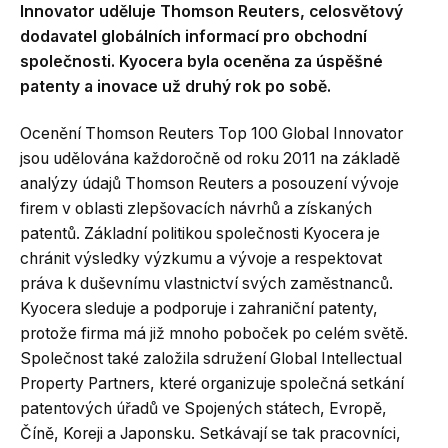
Innovator uděluje Thomson Reuters, celosvětový
dodavatel globálních informací pro obchodní
společnosti. Kyocera byla oceněna za úspěšné
patenty a inovace už druhý rok po sobě.
Ocenění Thomson Reuters Top 100 Global Innovator
jsou udělována každoročně od roku 2011 na základě
analýzy údajů Thomson Reuters a posouzení vývoje
firem v oblasti zlepšovacích návrhů a získaných
patentů. Základní politikou společnosti Kyocera je
chránit výsledky výzkumu a vývoje a respektovat
práva k duševnímu vlastnictví svých zaměstnanců.
Kyocera sleduje a podporuje i zahraniční patenty,
protože firma má již mnoho poboček po celém světě.
Společnost také založila sdružení Global Intellectual
Property Partners, které organizuje společná setkání
patentových úřadů ve Spojených státech, Evropě,
Číně, Koreji a Japonsku. Setkávají se tak pracovníci,