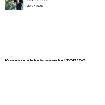
30.07.2026
Kyocera získala ocenění TOP100
Global Innovator za rok 2015
Kyocera Document Solutions, přední světový dodavatel
tiskáren a kancelářských řešení, se umístila mezi stovkou...
08.06.2016