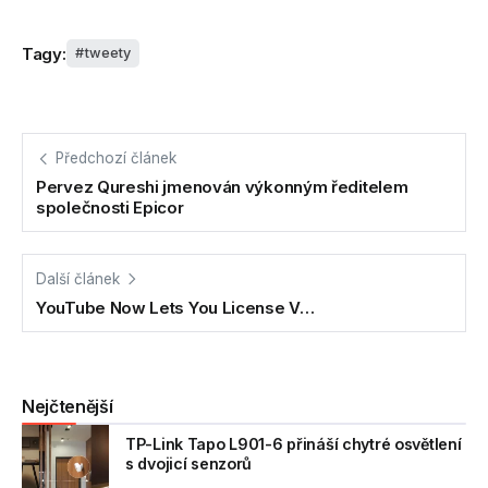
Tagy:
tweety
Předchozí článek
Pervez Qureshi jmenován výkonným ředitelem
společnosti Epicor
Další článek
YouTube Now Lets You License V…
Nejčtenější
TP-Link Tapo L901-6 přináší chytré osvětlení
s dvojicí senzorů