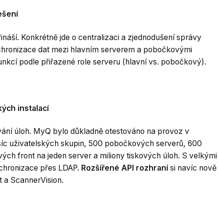
ešení
ináší. Konkrétně jde o centralizaci a zjednodušení správy
nchronizace dat mezi hlavním serverem a pobočkovými
funkcí podle přiřazené role serveru (hlavní vs. pobočkový).
kých instalací
cování úloh. MyQ bylo důkladně otestováno na provoz v
 tisíc uživatelských skupin, 500 pobočkových serverů, 600
vých front na jeden server a miliony tiskových úloh. S velkými
nchronizace přes LDAP.
Rozšířené API rozhraní
si navíc nově
 a ScannerVision.