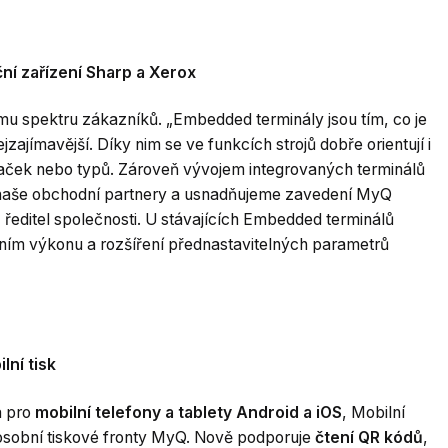
í zařízení Sharp a Xerox
ímu spektru zákazníků. „Embedded terminály jsou tím, co je
ajímavější. Díky nim se ve funkcích strojů dobře orientují i
naček nebo typů. Zároveň vývojem integrovaných terminálů
o naše obchodní partnery a usnadňujeme zavedení MyQ
ředitel společnosti. U stávajících Embedded terminálů
ním výkonu a rozšíření přednastavitelných parametrů
lní tisk
á pro
mobilní telefony a tablety Android a iOS
, Mobilní
osobní tiskové fronty MyQ. Nově podporuje
čtení QR kódů
,