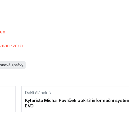
men
nani-verzi
iskové zprávy
Další článek
Kytarista Michal Pavlíček pokřtil informační syst
EVO