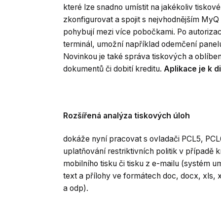
které lze snadno umístit na jakékoliv tisko
zkonfigurovat a spojit s nejvhodnějším MyQ 
pohybují mezi více pobočkami. Po autorizaci 
terminál, umožní například odemčení panelu 
Novinkou je také správa tiskových a oblíbe
dokumentů či dobití kreditu.
Aplikace je k 
Rozšířená analýza tiskových úloh
dokáže nyní pracovat s ovladači PCL5, PCL6
uplatňování restriktivních politik v případě 
mobilního tisku či tisku z e-mailu (systém 
text a přílohy ve formátech doc, docx, xls, x
a odp).