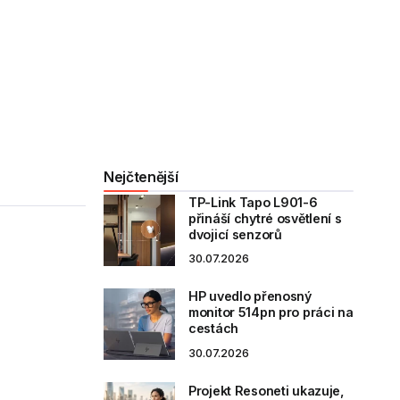
Nejčtenější
TP-Link Tapo L901-6
přináší chytré osvětlení s
dvojicí senzorů
30.07.2026
HP uvedlo přenosný
monitor 514pn pro práci na
cestách
30.07.2026
Projekt Resoneti ukazuje,