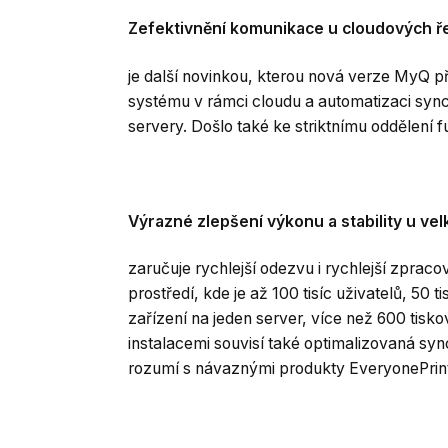
Zefektivnění komunikace u cloudových ř
je další novinkou, kterou nová verze MyQ př
systému v rámci cloudu a automatizaci sy
servery. Došlo také ke striktnímu oddělení 
Výrazné zlepšení výkonu a stability u vel
zaručuje rychlejší odezvu i rychlejší zpra
prostředí, kde je až 100 tisíc uživatelů, 50
zařízení na jeden server, více než 600 tisko
instalacemi souvisí také optimalizovaná sy
rozumí s návaznými produkty EveryonePrint