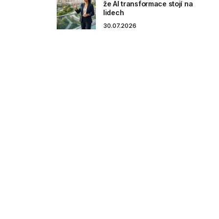
že AI transformace stojí na
lidech
30.07.2026