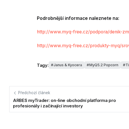
Podrobnější informace naleznete na:
http://www.myq-free.cz/podpora/denik-z
http://www.myq-free.cz/produkty-myq/srov
Tagy:
Janus & Kyocera
MyQ5.2 Popcorn
T
Předchozí článek
ARBES myTrader: on-line obchodní platforma pro
profesionály i začínající investory