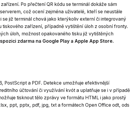
vé zařízení. Po přečtení QR kódu se terminál dokáže sám
serverem, což ocení zejména uživatelé, kteří se neustále
se již terminál chová jako kterýkoliv externí či integrovaný
tiskového zařízení, případně vytištění úloh z osobní fronty.
ných úloh, možnost opakovaného tisku již vytištěných
dispozici zdarma na Google Play a Apple App Store.
, PostScript a PDF. Detekce umožňuje efektivnější
kreditního účtování či využívání kvót a uplatňuje se i v případě
umožňuje tisknout tělo zprávy ve formátu HTML i jako prostý
lsx, ppt, pptx, pdf, jpg, txt a formátech Open Office odt, ods