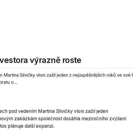
vestora výrazně roste
tina Silvičky vloni zažil jeden z nejúspěšnějších roků ve své hi
atu o...
ch pod vedením Martina Silvičky vloni zažil jeden
ky novým zakázkám společnost dosáhla meziročního zvýšení
tos plánuje další expanzi.