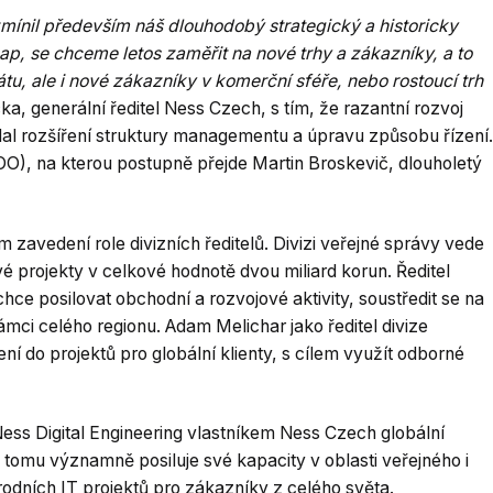
zmínil především náš dlouhodobý strategický a historicky
ap, se chceme letos zaměřit na nové trhy a zákazníky, a to
tátu, ale i nové zákazníky v komerční sféře, nebo rostoucí trh
čka, generální ředitel Ness Czech, s tím, že razantní rozvoj
dal rozšíření struktury managementu a úpravu způsobu řízení.
OO), na kterou postupně přejde Martin Broskevič, dlouholetý
vedení role divizních ředitelů. Divizi veřejné správy vede
é projekty v celkové hodnotě dvou miliard korun. Ředitel
hce posilovat obchodní a rozvojové aktivity, soustředit se na
rámci celého regionu. Adam Melichar jako ředitel divize
í do projektů pro globální klienty, s cílem využít odborné
ess Digital Engineering vlastníkem Ness Czech globální
 tomu významně posiluje své kapacity v oblasti veřejného i
odních IT projektů pro zákazníky z celého světa.