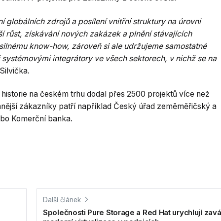
globálních zdrojů a posílení vnitřní struktury na úrovni
 růst, získávání nových zakázek a plnění stávajících
 silnému know-how, zároveň si ale udržujeme samostatné
emi systémovými integrátory ve všech sektorech, v nichž se na
Silvička.
 historie na českém trhu dodal přes 2500 projektů více než
nější zákazníky patří například Český úřad zeměměřičský a
nebo Komerční banka.
Další článek
Společnosti Pure Storage a Red Hat urychlují zav