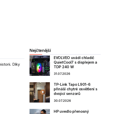
Nejčtenější
EVOLVEO uvádí chladič
QuietCool7 s displejem a
storii. Díky
TDP 240 W
31.07.2026
TP-Link Tapo L901-6
přináší chytré osvětlení s
dvojicí senzorů
30.07.2026
HP uvedlo přenosný