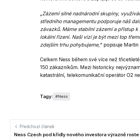
„
Zázemí silné nadnárodní skupiny, využívání 
středního managementu podporuje náš další
závazků
.
Máme stabilní zázemí a přístup k
lokální řízení. Naší vizí je být mezi top tř
zdejším trhu pohybujeme,
“ popisuje Martin 
Celkem Ness během své více než třicetileté
150 zákazníkům. Mezi historicky nejvýznam
katastrální, telekomunikační operátor O2 
Tagy:
Ness
Předchozí článek
Ness Czech pod křídly nového investora výrazně roste