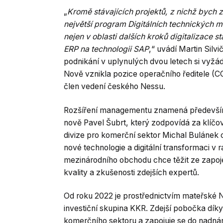
„
Kromě stávajících projektů, z nichž bych 
největší program Digitálních technických m
nejen v oblasti dalších kroků digitalizace s
ERP na technologii SAP
,“ uvádí Martin Silvi
podnikání v uplynulých dvou letech si vyžá
Nově vznikla pozice operačního ředitele (C
člen vedení českého Nessu.
Rozšíření managementu znamená především za
nově Pavel Šubrt, který zodpovídá za klíčov
divize pro komerční sektor Michal Bulánek c
nové technologie a digitální transformaci v 
mezinárodního obchodu chce těžit ze zapojen
kvality a zkušenosti zdejších expertů.
Od roku 2022 je prostřednictvím mateřské N
investiční skupina KKR. Zdejší pobočka díky
komerčního sektoru a zapojuje se do nadnár