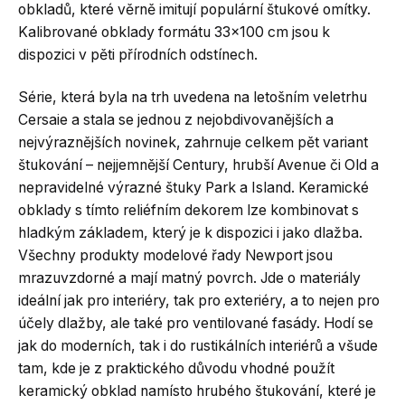
obkladů, které věrně imitují populární štukové omítky.
Kalibrované obklady formátu 33×100 cm jsou k
dispozici v pěti přírodních odstínech.
Série, která byla na trh uvedena na letošním veletrhu
Cersaie a stala se jednou z nejobdivovanějších a
nejvýraznějších novinek, zahrnuje celkem pět variant
štukování – nejjemnější Century, hrubší Avenue či Old a
nepravidelné výrazné štuky Park a Island. Keramické
obklady s tímto reliéfním dekorem lze kombinovat s
hladkým základem, který je k dispozici i jako dlažba.
Všechny produkty modelové řady Newport jsou
mrazuvzdorné a mají matný povrch. Jde o materiály
ideální jak pro interiéry, tak pro exteriéry, a to nejen pro
účely dlažby, ale také pro ventilované fasády. Hodí se
jak do moderních, tak i do rustikálních interiérů a všude
tam, kde je z praktického důvodu vhodné použít
keramický obklad namísto hrubého štukování, které je