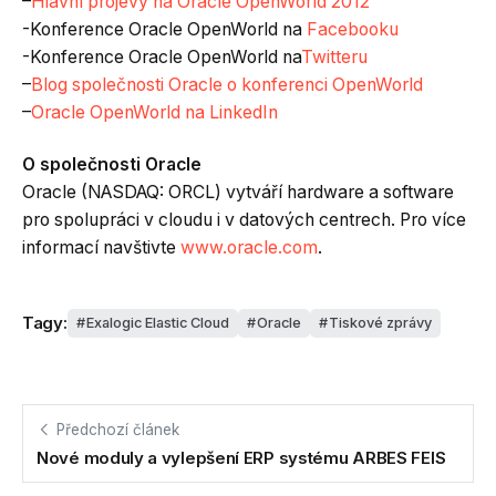
–
Hlavní projevy na Oracle OpenWorld 2012
-Konference Oracle OpenWorld na
Facebooku
-Konference Oracle OpenWorld na
Twitteru
–
Blog společnosti Oracle o konferenci OpenWorld
–
Oracle OpenWorld na LinkedIn
O společnosti Oracle
Oracle (NASDAQ: ORCL) vytváří hardware a software
pro spolupráci v cloudu i v datových centrech. Pro více
informací navštivte
www.oracle.com
.
Tagy:
Exalogic Elastic Cloud
Oracle
Tiskové zprávy
Předchozí článek
Nové moduly a vylepšení ERP systému ARBES FEIS