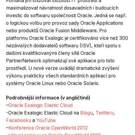
Pomáhá jim snižovat složitost IT prostředí a
maximalizovat návratnost dosavadních i budoucích
investic do softwaru společnosti Oracle. Jedná se např.
o logickou volbu pro provoz sady Oracle Applications
nebo produktů Oracle Fusion Middleware. Pro
platformu Oracle Exalogic je certifikováno více než 300
nezávislých dodavatelů softwaru (ISV), kteří spolu s
dalšími kvalifikovanými členy sítě Oracle
PartnerNetwork optimalizují své aplikace pro toto
prostředí. U nové verze uvádějí dramatické zvýšení
výkonu prakticky všech standardních aplikací pro
systémy Oracle Linux nebo Oracle Solaris.
Podrobnější informace (v angličtině)
–
Oracle Exalogic Elastic Cloud
-Oracle Exalogic Elastic Cloud na
Blogu
,
Twitteru,
Facebooku
a
YouTube
–
Konference Oracle OpenWorld 2012