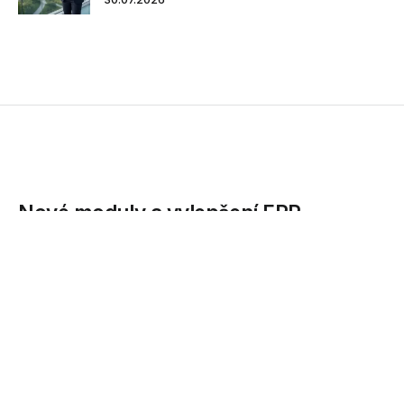
Nové moduly a vylepšení ERP
systému ARBES FEIS
Společnost ARBES Technologies, přední český dodavatel
softwarových řešení pro bankovnictví a finančnictví, vydala
novou verzi informačního systému ARBES FEIS. Kromě
rozšíření o tři nové moduly nabízí...
15.10.2012