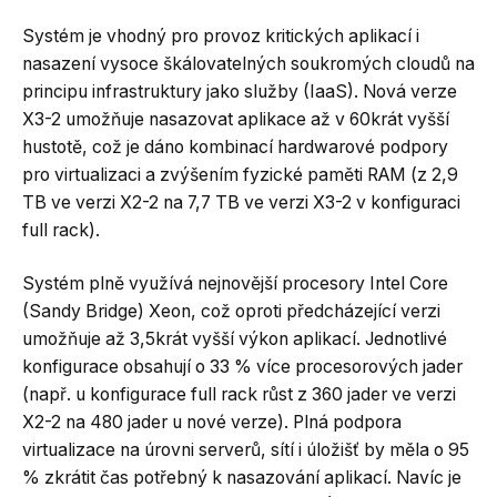
Systém je vhodný pro provoz kritických aplikací i
nasazení vysoce škálovatelných soukromých cloudů na
principu infrastruktury jako služby (IaaS). Nová verze
X3-2 umožňuje nasazovat aplikace až v 60krát vyšší
hustotě, což je dáno kombinací hardwarové podpory
pro virtualizaci a zvýšením fyzické paměti RAM (z 2,9
TB ve verzi X2-2 na 7,7 TB ve verzi X3-2 v konfiguraci
full rack).
Systém plně využívá nejnovější procesory Intel Core
(Sandy Bridge) Xeon, což oproti předcházející verzi
umožňuje až 3,5krát vyšší výkon aplikací. Jednotlivé
konfigurace obsahují o 33 % více procesorových jader
(např. u konfigurace full rack růst z 360 jader ve verzi
X2-2 na 480 jader u nové verze). Plná podpora
virtualizace na úrovni serverů, sítí i úložišť by měla o 95
% zkrátit čas potřebný k nasazování aplikací. Navíc je