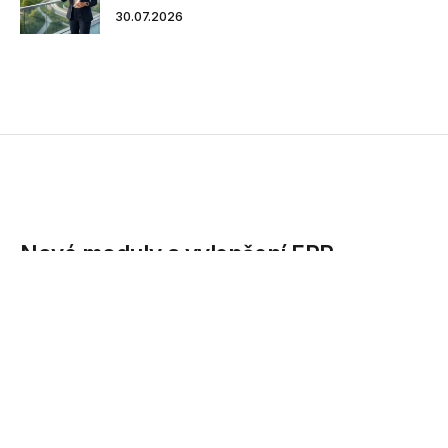
30.07.2026
Nové moduly a vylepšení ERP
systému ARBES FEIS
Společnost ARBES Technologies, přední český dodavatel
softwarových řešení pro bankovnictví a finančnictví, vydala
novou verzi informačního systému ARBES FEIS. Kromě
rozšíření o tři nové moduly nabízí...
15.10.2012