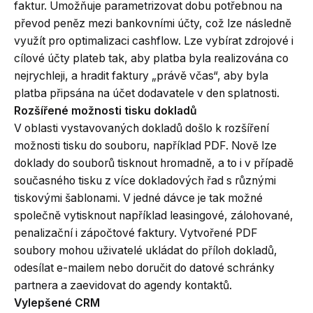
faktur. Umožňuje parametrizovat dobu potřebnou na
převod peněz mezi bankovními účty, což lze následně
využít pro optimalizaci cashflow. Lze vybírat zdrojové i
cílové účty plateb tak, aby platba byla realizována co
nejrychleji, a hradit faktury „právě včas“, aby byla
platba připsána na účet dodavatele v den splatnosti.
Rozšířené možnosti tisku dokladů
V oblasti vystavovaných dokladů došlo k rozšíření
možnosti tisku do souboru, například PDF. Nově lze
doklady do souborů tisknout hromadně, a to i v případě
současného tisku z více dokladových řad s různými
tiskovými šablonami. V jedné dávce je tak možné
společně vytisknout například leasingové, zálohované,
penalizační i zápočtové faktury. Vytvořené PDF
soubory mohou uživatelé ukládat do příloh dokladů,
odesílat e-mailem nebo doručit do datové schránky
partnera a zaevidovat do agendy kontaktů.
Vylepšené CRM