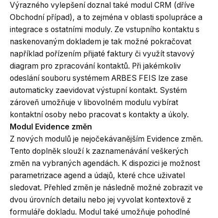
Výrazného vylepšení doznal také modul CRM (dříve
Obchodní případ), a to zejména v oblasti spolupráce a
integrace s ostatními moduly. Ze vstupního kontaktu s
naskenovaným dokladem je tak možné pokračovat
například pořízením přijaté faktury či využít stavový
diagram pro zpracování kontaktů. Při jakémkoliv
odeslání souboru systémem ARBES FEIS lze zase
automaticky zaevidovat výstupní kontakt. Systém
zároveň umožňuje v libovolném modulu vybírat
kontaktní osoby nebo pracovat s kontakty a úkoly.
Modul Evidence změn
Z nových modulů je nejočekávanějším Evidence změn.
Tento doplněk slouží k zaznamenávání veškerých
změn na vybraných agendách. K dispozici je možnost
parametrizace agend a údajů, které chce uživatel
sledovat. Přehled změn je následně možné zobrazit ve
dvou úrovních detailu nebo jej vyvolat kontextově z
formuláře dokladu. Modul také umožňuje pohodlné