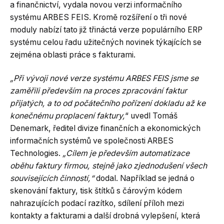
a finančnictví, vydala novou verzi informačního
systému ARBES FEIS. Kromě rozšíření o tři nové
moduly nabízí tato již třináctá verze populárního ERP
systému celou řadu užitečných novinek týkajících se
zejména oblasti práce s fakturami.
„Při vývoji nové verze systému ARBES FEIS jsme se
zaměřili především na proces zpracování faktur
přijatých, a to od počátečního pořízení dokladu až ke
konečnému proplacení faktury,
“ uvedl Tomáš
Denemark, ředitel divize finančních a ekonomických
informačních systémů ve společnosti ARBES
Technologies.
„Cílem je především automatizace
oběhu faktury firmou, stejně jako zjednodušení všech
souvisejících činností,“
dodal. Například se jedná o
skenování faktury, tisk štítků s čárovým kódem
nahrazujících podací razítko, sdílení příloh mezi
kontakty a fakturami a další drobná vylepšení, která