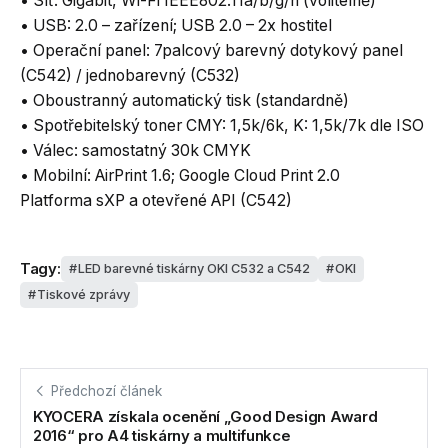
• Síť: Gigabit, Wi-Fi IEEE802.11a/b/g/n (volitelně)
• USB: 2.0 – zařízení; USB 2.0 – 2x hostitel
• Operační panel: 7palcový barevný dotykový panel
(C542) / jednobarevný (C532)
• Oboustranný automatický tisk (standardně)
• Spotřebitelský toner CMY: 1,5k/6k, K: 1,5k/7k dle ISO
• Válec: samostatný 30k CMYK
• Mobilní: AirPrint 1.6; Google Cloud Print 2.0
Platforma sXP a otevřené API (C542)
Tagy:
LED barevné tiskárny OKI C532 a C542
OKI
Tiskové zprávy
Předchozí článek
KYOCERA získala ocenění „Good Design Award
2016“ pro A4 tiskárny a multifunkce