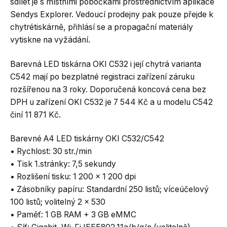
sdílet je s místními pobočkami prostřednictvím aplikace
Sendys Explorer. Vedoucí prodejny pak pouze přejde k
chytrétiskárně, přihlásí se a propagační materiály
vytiskne na vyžádání.
Barevná LED tiskárna OKI C532 i její chytrá varianta
C542 mají po bezplatné registraci zařízení záruku
rozšířenou na 3 roky. Doporučená koncová cena bez
DPH u zařízení OKI C532 je 7 544 Kč a u modelu C542
činí 11 871 Kč.
Barevné A4 LED tiskárny OKI C532/C542
• Rychlost: 30 str./min
• Tisk 1.stránky: 7,5 sekundy
• Rozlišení tisku: 1 200 x 1 200 dpi
• Zásobníky papíru: Standardní 250 listů; víceúčelový
100 listů; volitelný 2 x 530
• Paměť: 1 GB RAM + 3 GB eMMC