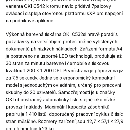
varianta OKI C542 k tomu navíc přidává 7palcový
ovládací displeja otevřenou platformu sXP pro napojení
na podnikové aplikace.
Výkonná barevná tiskárna OKI C532si hravě poradí s
požadavky na větší objem profesionálně vytištěných
dokumentů při nízkých nákladech. Zařízení formátu A4
je postaveno na úsporné LED technologii, produkuje až
30 stran za minutu barevně i černobíle s tiskovou
kvalitou 1 200 x 1 200 DPI. První strana je připravena již
za 7,5 sekundy. Jedná se o ergonomický kompaktní
model s jednoduchým ovládáním, určený pro pracovní
skupiny do 20 uživatelů. Samozřejmostí je u značky
OKI oboustranný automatický tisk, stejně jako nízké
provozní náklady. Maximální kapacita zásobníků
papíru je 1 410 listů, doporučený pracovní cyklus 6 tisíc
stran měsíčně. Rozměry zařízení jsou 42,7 x 57,1 x 27,9
cm při hmotnosti 23 kg.