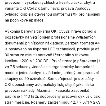
provozem, vysokou rychlostí a kvalitou tisku, chytrá
varianta OKI C542 k tomu navíc přidává 7palcový
ovládací displeja otevřenou platformu sXP pro napojení
na podnikové aplikace.
Výkonná barevná tiskárna OKI C532si hravě poradí s
požadavky na větší objem profesionálně vytištěných
dokumentů při nízkých nákladech. Zařízení formátu A4
je postaveno na úsporné LED technologii, produkuje až
30 stran za minutu barevně i černobíle s tiskovou
kvalitou 1 200 x 1 200 DPI. První strana je připravena již
za 7,5 sekundy. Jedná se o ergonomický kompaktní
model s jednoduchým ovládáním, určený pro pracovní
skupiny do 20 uživatelů. Samozřejmostí je u značky
OKI oboustranný automatický tisk, stejně jako nízké
provozní náklady. Maximální kapacita zásobníků
papíru je 1 410 listů, doporučený pracovní cyklus 6 tisíc
stran měsíčně. Rozměry zařízení jsou 42,7 x 57,1 x 27,9