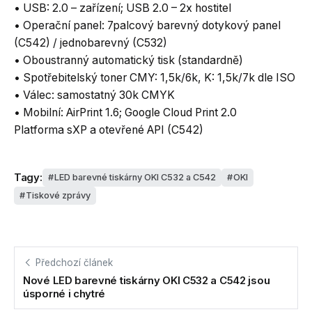
• USB: 2.0 – zařízení; USB 2.0 – 2x hostitel
• Operační panel: 7palcový barevný dotykový panel
(C542) / jednobarevný (C532)
• Oboustranný automatický tisk (standardně)
• Spotřebitelský toner CMY: 1,5k/6k, K: 1,5k/7k dle ISO
• Válec: samostatný 30k CMYK
• Mobilní: AirPrint 1.6; Google Cloud Print 2.0
Platforma sXP a otevřené API (C542)
Tagy:
LED barevné tiskárny OKI C532 a C542
OKI
Tiskové zprávy
Předchozí článek
Nové LED barevné tiskárny OKI C532 a C542 jsou
úsporné i chytré