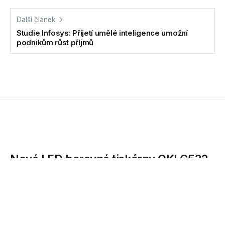
Další článek
Studie Infosys: Přijetí umělé inteligence umožní
podnikům růst příjmů
Nové LED barevné tiskárny OKI C532
a C542 jsou úsporné i chytré
Dvě barevné A4 LED tiskárny nové generace uvádí na trh
společnost OKI, specialista na profesionální kancelářský
tisk....