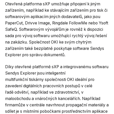
Otevřená platforma sXP umožňuje připojení k jiným
zařízením, například ke stávajícím zařízením pro tisk či
softwarovým aplikacím jiných dodavatelů, jako jsou
PaperCut, Drivve Image, Ringdale FollowMe nebo Ysoft
SafeQ. Softwarovým vývojářům je rovněž k dispozici
sada pro vývoj softwaru umožňující rychlý vývoj řešení
na zakázku. Společnost OKI ke svým chytrým
zařízením také bezplatně poskytuje software Sendys
Explorer pro správu dokumentů.
Díky otevřené platformě sXP a integrovanému softwaru
Sendys Explorer jsou inteligentní
multifunkční tiskárny společnosti OKI ideální pro
zavedení digitálních pracovních postupů v celé
řadě odvětví, například ve zdravotnictví, v
maloobchodu a vnáročných kancelářích. Například
firmamůže v centrále navrhnout propagační materiály a
sdílet je s místními pobočkami prostřednictvím aplikace