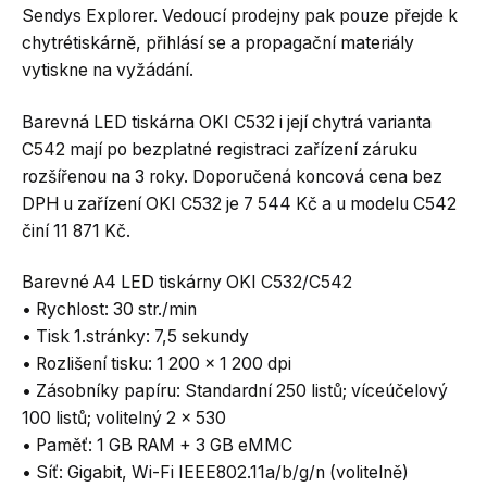
Sendys Explorer. Vedoucí prodejny pak pouze přejde k
chytrétiskárně, přihlásí se a propagační materiály
vytiskne na vyžádání.
Barevná LED tiskárna OKI C532 i její chytrá varianta
C542 mají po bezplatné registraci zařízení záruku
rozšířenou na 3 roky. Doporučená koncová cena bez
DPH u zařízení OKI C532 je 7 544 Kč a u modelu C542
činí 11 871 Kč.
Barevné A4 LED tiskárny OKI C532/C542
• Rychlost: 30 str./min
• Tisk 1.stránky: 7,5 sekundy
• Rozlišení tisku: 1 200 x 1 200 dpi
• Zásobníky papíru: Standardní 250 listů; víceúčelový
100 listů; volitelný 2 x 530
• Paměť: 1 GB RAM + 3 GB eMMC
• Síť: Gigabit, Wi-Fi IEEE802.11a/b/g/n (volitelně)