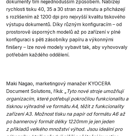
dokumenty tím nejjednodušším způsobem. Nabízejí
rychlosti tisku 40, 35 a 30 stran za minutu a přicházejí
s rozlišením až 1200 dpi pro nejvyšší kvalitu tiskového
výstupu dokumentů. Díky různým konfiguracím – od
prostorově úsporných modelů až po zařízení v plné
konfiguraci s pěti zásobníky papíru a výkonnými
finišery – lze nové modely vybavit tak, aby vyhovovaly
potřebám každého oddělení.
Maki Nagao, marketingový manažer KYOCERA
Document Solutions, říká: „
Tyto nové stroje umožňují
organizacím, které potřebují pokročilou funkcionalitu a
tisknou výhradně ve formátu A4, těžit z funkcionality
zařízení A3. Možnost tisku na papír od formátu A6 až
po bannerový formát délky 1220mm je jen jeden
z příkladů velkého množství výhod. Jsou ideální pro