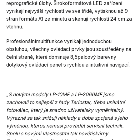
reprografické úlohy.
Širokoformátová LED zařízení
vynikají nejvyšší rychlostí ve své třídě, vytisknou až 9
stran formátu A1 za minutu a skenují rychlostí 24 cm za
vteřinu.
Profesionálnímultifunkce vynikají jednoduchou
obsluhou, všechny ovládací prvky jsou soustředěny na
čelní straně, které dominuje 8,5palcový barevný
dotykový ovládací panel s rychlou a intuitivní navigací.
„
S novými modely LP-10MF a LP-2060MF jsme
zachovali to nejlepší z řady Teriostar, třeba unikátní
fotoválec, který je snadno uživatelsky vyměnitelný.
Výrazně se tak snižují náklady a doba spojená s jeho
výměnou, kterou nemusí provádět servisní technik.
Spolu s novými vlastnostmi tak novétiskárny