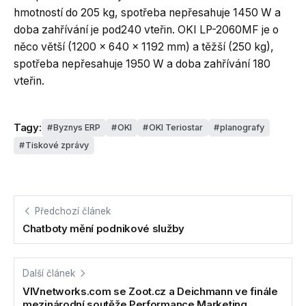
hmotností do 205 kg, spotřeba nepřesahuje 1450 W a
doba zahřívání je pod240 vteřin. OKI LP-2060MF je o
něco větší (1200 x 640 x 1192 mm) a těžší (250 kg),
spotřeba nepřesahuje 1950 W a doba zahřívání 180
vteřin.
Tagy:
Byznys ERP
OKI
OKI Teriostar
planografy
Tiskové zprávy
Předchozí článek
Chatboty mění podnikové služby
Další článek
VIVnetworks.com se Zoot.cz a Deichmann ve finále
mezinárodní soutěže Performance Marketing