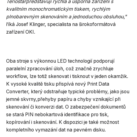
Teriostarpředstavují rychlá a úsporná zařízení s
kvalitním monochromatickým tiskem, rychlým
plnobarevným skenováním a jednoduchou obsluhou
,“
říká Josef Klinger, specialista na širokoformátová
zařízení OKI.
Oba stroje s výkonnou LED technologií podporují
paralelní zpracování úloh, což značně zrychluje
workflow, lze totiž skenovat i tisknout v jeden okamžik.
K vysoké kvalitě tisku přispívá nový Print Data
Converter, který odstraňuje typické problémy, jako jsou
jemné skvrny,přehyby papíru a chyby vznikající při
skenování či konverzi dat. O zabezpečení dokumentů
se stará PIN nebokartová identifikace pro tisk,
kopírování i skenování. K dispozici je také možnost
kompletního vymazání dat na pevném disku.