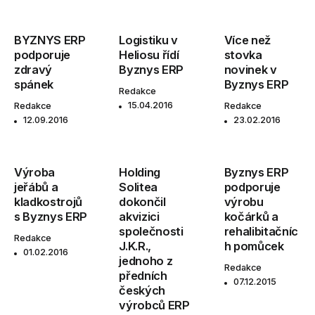
BYZNYS ERP
Logistiku v
Více než
podporuje
Heliosu řídí
stovka
zdravý
Byznys ERP
novinek v
spánek
Byznys ERP
Redakce
15.04.2016
Redakce
Redakce
12.09.2016
23.02.2016
Výroba
Holding
Byznys ERP
jeřábů a
Solitea
podporuje
kladkostrojů
dokončil
výrobu
s Byznys ERP
akvizici
kočárků a
společnosti
rehalibitačníc
Redakce
J.K.R.,
h pomůcek
01.02.2016
jednoho z
Redakce
předních
07.12.2015
českých
výrobců ERP