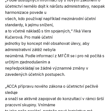
„Podle dostupných informací by s novým zákonem o
účetnictví nemělo dojít k nárůstu administrativy, naopak
harmonizace povede u
všech, kdo používají například mezinárodní účetní
standardy, k jejímu snížení,
a to včetně nákladů s tím spojených,“ říká Viera
Kučerová. Pro malé účetní
jednotky by koncept měl obsahovat úlevy, aby
administrativní zátěž nebyla
neúměrná. Podle informací z MFČR se i pro ně počítá s
určitým zjednodušením a
nepředpokládají se žádné významné změny v
zavedených účetních postupech.
„ACCA přípravu nového zákona o účetnictví pečlivě
sleduje
a snaží se aktivně zapojovat do konzultací v rámci širší
pracovní skupiny. Vnímáme