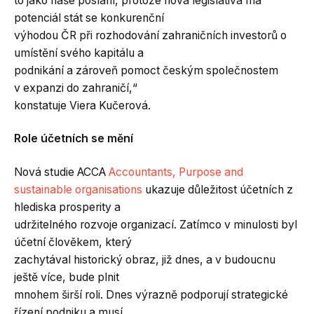
to jako naše poslání, protože nová legislativa má
potenciál stát se konkurenční
výhodou ČR při rozhodování zahraničních investorů o
umístění svého kapitálu a
podnikání a zároveň pomoct českým společnostem
v expanzi do zahraničí,“
konstatuje Viera Kučerová.
Role účetních se mění
Nová studie ACCA
Accountants, Purpose and
sustainable organisations
ukazuje důležitost účetních z
hlediska prosperity a
udržitelného rozvoje organizací. Zatímco v minulosti byl
účetní člověkem, který
zachytával historický obraz, již dnes, a v budoucnu
ještě více, bude plnit
mnohem širší roli. Dnes výrazně podporují strategické
řízení podniku a musí