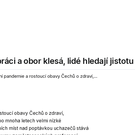
ci a obor klesá, lidé hledají jistotu
rní pandemie a rostoucí obavy Čechů o zdraví,...
rostoucí obavy Čechů o zdraví,
e po mnoha letech velmi nízké
ních míst nad poptávkou uchazečů stává