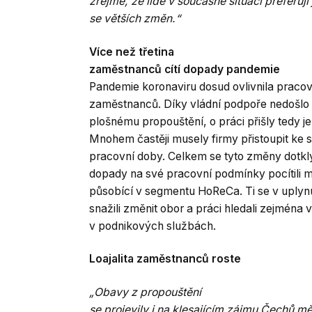
zřejmé, že lidé v současné situaci preferují
se větších změn.“
Více než třetina
zaměstnanců cítí dopady pandemie
Pandemie koronaviru dosud ovlivnila prac
zaměstnanců. Díky vládní podpoře nedošlo 
plošnému propouštění, o práci přišly tedy je
Mnohem častěji musely firmy přistoupit ke 
pracovní doby. Celkem se tyto změny dotk
dopady na své pracovní podmínky pocítili 
působící v segmentu HoReCa. Ti se v uplynu
snažili změnit obor a práci hledali zejména 
v podnikových službách.
Loajalita zaměstnanců roste
„Obavy z propouštění
se projevily i na klesajícím zájmu Čechů měni