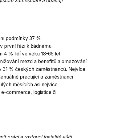
 jistotu zaměstnání a obávají
ovní podmínky 37 %
v první fázi k žádnému
n 4 % lidí ve věku 18-65 let.
snižování mezd a benefitů a omezování
ly 31 % českých zaměstnanců. Nejvíce
manuálně pracující a zaměstnanci
lých měsících asi nejvíce
v e-commerce, logistice či
t práci a rostoucí loajalitě vůči