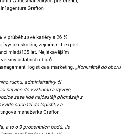
zkumu zaměstnaneckých preferencí,
lní agentura Grafton
 % v průběhu své kariéry a 26 %
jí vysokoškoláci, zejména IT experti
nci mladší 35 let. Nejlákavějším
z většiny ostatních oborů.
 management, logistika a marketing.
„Konkrétně do oboru
ího ruchu, administrativy či
íci nejvíce do výzkumu a vývoje,
ice zase lidé nejčastěji přicházejí z
bvykle odchází do logistiky a
tingová manažerka Grafton
a, a to o 9 procentních bodů. Je