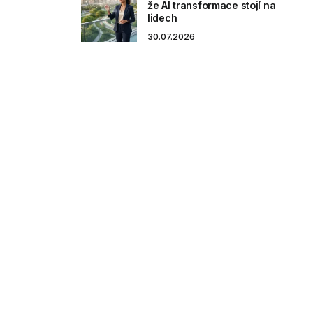
že AI transformace stojí na
lidech
30.07.2026