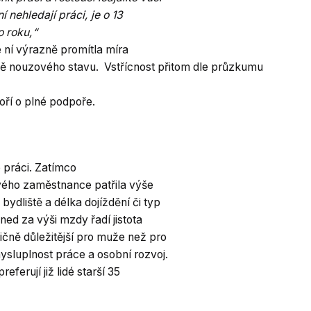
í nehledají práci, je o 13
o roku,“
le ní výrazně promítla míra
bě nouzového stavu. Vstřícnost přitom dle průzkumu
ří o plné podpoře.
 práci. Zatímco
ového zaměstnance patřila výše
ydliště a délka dojíždění či typ
ed za výši mzdy řadí jistota
ičně důležitější pro muže než pro
mysluplnost práce a osobní rozvoj.
eferují již lidé starší 35