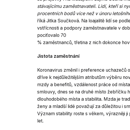
stávajícímu zaměstnavateli. Lidí, kteří si nyn
procentních bodů více než v únoru letošníh
říká Jitka Součková. Na loajalitě lidí se pod
vstřícnosti a podpory zaměstnavatele v do
pociťovalo 70
% zaměstnanců, třetina z nich dokonce hovo
Jistota zaměstnání
Koronavirus změnil i preference uchazečů o
dříve k nejdůležitějším atributům výběru n
mzdy a benefitů, vzdálenost práce od místa b
smlouvy, dnes se na druhé místo žebříčku hn
dlouhodobého místa a stabilita. Mzda je trad
ženy a mladší lidé považují za důležitou i s
Význam stability roste s věkem, výrazněji ji pr
let.