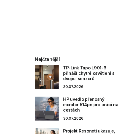
Nejčtenější
TP-Link Tapo L901-6
přináší chytré osvětlení s
dvojicí senzorů
30.07.2026
HP uvedlo přenosný
monitor 514pn pro práci na
cestách
30.07.2026
Projekt Resoneti ukazuje,