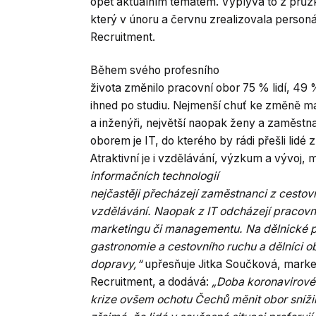
opět aktuálním tématem. Vyplývá to z prů
který v únoru a červnu zrealizovala personá
Recruitment.
Během svého profesního
života změnilo pracovní obor 75 % lidí, 49
ihned po studiu. Nejmenší chuť ke změně ma
a inženýři, největší naopak ženy a zaměstna
oborem je IT, do kterého by rádi přešli lidé 
Atraktivní je i vzdělávání, výzkum a vývoj,
informačních technologií
nejčastěji přecházejí zaměstnanci z cestovn
vzdělávání. Naopak z IT odcházejí pracovn
marketingu či managementu. Na dělnické poz
gastronomie a cestovního ruchu a dělníci o
dopravy,“
upřesňuje Jitka Součková, marke
Recruitment, a dodává:
„Doba koronavirové
krize ovšem ochotu Čechů měnit obor snížil