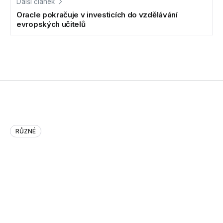
Další článek
Oracle pokračuje v investicích do vzdělávání
evropských učitelů
RŮZNÉ
Old Google Emails About Java B…
28.07.2011
Tagy:
tweety