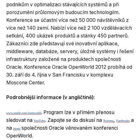
podnikům v optimalizaci stávajících systémů a při
porozumění průlomovým budoucím technologiím.
Konference se účastní více než 50 000 návštěvníků z
více než 140 zemí. Nabízí více než 2 100 vzdělávacích
setkání, 400 ukázek produktů a stánky 450 partnerů.
Zákazníci zde představují své inovativní aplikace,
middleware, databáze, servery, úložné systémy i řešení
infrastruktury založené na produktech společnosti
Oracle. Konference Oracle OpenWorld 2012 probíhá od
30. září do 4. října v San Francisku v komplexu
Moscone Center.
Podrobnější informace (v angličtině):
. Program lze v přímém přenosu
www.oracle.com/openworld
sledovat na
. Zapojte se do diskusí na
,
a
YouTube
Twitteru
Facebooku
na
společnosti Oracle věnovaném konferenci
blogu
OpenWorld.