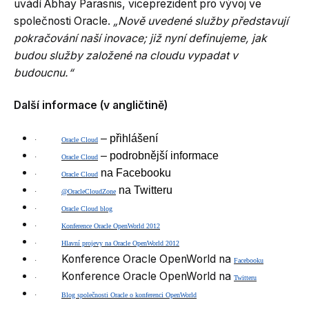
uvádí Abhay Parasnis, viceprezident pro vývoj ve
společnosti Oracle.
„Nově uvedené služby představují
pokračování naší inovace; již nyní definujeme, jak
budou služby založené na cloudu vypadat v
budoucnu.“
Další informace (v angličtině)
– přihlášení
·
Oracle Cloud
– podrobnější informace
·
Oracle Cloud
na Facebooku
·
Oracle Cloud
na Twitteru
·
@OracleCloudZone
·
Oracle Cloud blog
·
Konference Oracle OpenWorld 2012
·
Hlavní projevy na Oracle OpenWorld 2012
Konference Oracle OpenWorld na
·
Facebooku
Konference Oracle OpenWorld na
·
Twitteru
·
Blog společnosti Oracle o konferenci OpenWorld