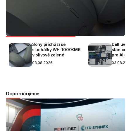
Acronis r
Dell uvádí 1U rackovou
platform
6
stanici Pro Precision 7 R1
správu IT
pro AI a inženýrství
poskytov
03.08.2026
03.08.202
Doporučujeme