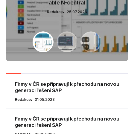
během letní dovolené
během letní dovolené
řady Pro Essential
able N-central
řady Pro Essential
během letní dovolené
řady Pro Essential
able N-central
able N-central
Redakce
Redakce
Redakce
Redakce
Redakce
Redakce
Redakce
Redakce
Redakce
25.07.2026
25.07.2026
25.07.2026
25.07.2026
25.07.2026
25.07.2026
25.07.2026
25.07.2026
25.07.2026
Firmy v ČR se připravují k přechodu na novou
generaci řešení SAP
Redakce
31.05.2023
Firmy v ČR se připravují k přechodu na novou
generaci řešení SAP