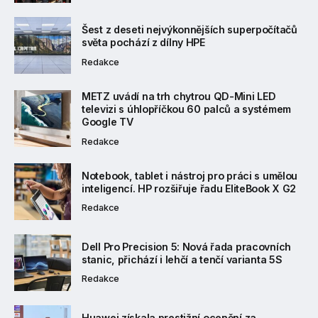
Šest z deseti nejvýkonnějších superpočítačů
světa pochází z dílny HPE
Redakce
METZ uvádí na trh chytrou QD-Mini LED
televizi s úhlopříčkou 60 palců a systémem
Google TV
Redakce
Notebook, tablet i nástroj pro práci s umělou
inteligencí. HP rozšiřuje řadu EliteBook X G2
Redakce
Dell Pro Precision 5: Nová řada pracovních
stanic, přichází i lehčí a tenčí varianta 5S
Redakce
Huawei získala prestižní ocenění za