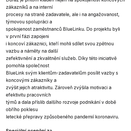
zákazníků a na interní
procesy na straně zadavatele, ale i na angažovanost,
týmovou spolupráci a
spokojenost zaměstnanců BlueLinku. Do projektu byli
v první fázi zapojeni
i koncoví zákaznici, kteří mohli sdílet svou zpětnou
vazbu a náměty na další
zefektivnění a zkvalitnění služeb. Díky této iniciativě
pomohla společnost
BlueLink svým klientům-zadavatelům posílit vazby s
koncovými zákazníky a
zvýšit jejich atraktivitu. Zároveň zvýšila motivaci a
efektivitu pracovních
týmů a dala příslib dalšího rozvoje podnikání v době
obřího poklesu
letecké přepravy způsobeného pandemií koronaviru.
Speciální ocenění za