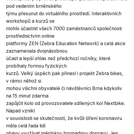
pod vedením brněnského
týmu přesunut do virtuálního prostředí. Interaktivních
workshopů a kurzů se
mohlo účastnit všech 7000 zaměstnanců společnosti
prostřednictvím online
platformy ZEN (Zebra Education Network) a celá akce
zaznamenala dvojnásobnou
účast a lepší ohlas než předchozí ročníky, které
probíhaly formou fyzických
kurzů. Velký úspěch pak přinesl i projekt Zebra bikes,
v rámci něhož si
mohou všichni obyvatelé či návštěvníci Brna kdykoliv
na 15 minut zdarma
zapůjčit kolo od provozovatele sdílených kol Nextbike.
Nápad vznikl
v souvislosti se skutečností, že kvůli šíření koronaviru
měla celá řada lidí
obavy využívat městskou hromadnou dopravu. Jen