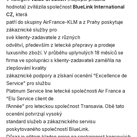
hodnota) zvítězila společnost
BlueLink International
CZ,
která
patří do skupiny AirFrance-KLM a z Prahy poskytuje
zákaznické služby pro
své klienty-zadavatele z různých
odvětví, především z letecké přepravy a prodeje
luxusního zboží. V průběhu uplynulých 18 měsíců se
firma ve spolupráci s klienty-zadavateli zaměřila na
zlepšování kvality
zákaznické podpory a získaní ocenění “Excellence de
Service” pro službu
Platinum Service line letecké společnosti Air France a
“Elu Service client de
l’Année” pro leteckou společnost Transavia. Obě tato
ocenění potvrzují vysoký
standard služeb a zákaznického servisu
poskytovaného společností BlueLink.
Důraz je přitom kladen nejen na spokojenost koncových