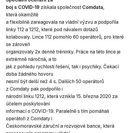
boj s COVID-19
získala společnost
Comdata
,
která okamžitě
a flexibilně zareagovala na vládní výzvu a podpořila
linky 112 a 1212, které pod návalem dotazů
kolabovaly. Lince 112 pomohlo 60 operátorů, pro které
se zároveň
organizovaly 2x denně tréninky. Práce na této lince je
extrémně náročná, a to
jak z pohledu rychlosti řešení, tak i psychiky. Čekací
doba žádného hovoru
nesmí být delší než 4 s. Dalších 50 operátorů
z Comdaty pak podpořilo i
národní linku 1212, která vznikla 15. března 2020 za
účelem poskytování
informací o COVID-19. Paralelně s tím pomáhali
operátoři z Comdaty i
Českomoravské záruční a rozvojové bance, která