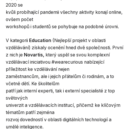
2020 se
kvůli probíhající pandemii všechny aktivity konají online,
ovšem počet
workshopů i studentů se pohybuje na podobné úrovni.
V kategorii
Education
(Nejlepší projekt v oblasti
vzdělávání) získaly ocenění hned dvě společnosti. První
z nich je
Novartis,
který uspěl se svou komplexní
vzdělávací iniciativou #wearecurious nabízející
příležitost ke vzdělávání nejen
zaměstnancům, ale i jejich přátelům či rodinám, a to
včetně dětí. Ke školitelům
patří jak interní experti, tak i externí specialisté z top
světových
univerzit a vzdělávacích institucí, přičemž ke klíčovým
tématům patří zejména
rozvoj dovedností v oblasti digitálních technologií a
umělé inteligence.