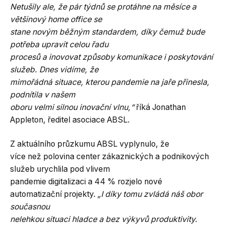
Netušily ale, že pár týdnů se protáhne na měsíce a
většinový home office se
stane novým běžným standardem, díky čemuž bude
potřeba upravit celou řadu
procesů a inovovat způsoby komunikace i poskytování
služeb. Dnes vidíme, že
mimořádná situace, kterou pandemie na jaře přinesla,
podnítila v našem
oboru velmi silnou inovační vlnu,“
říká Jonathan
Appleton, ředitel asociace ABSL.
Z aktuálního průzkumu ABSL vyplynulo, že
více než polovina center zákaznických a podnikových
služeb urychlila pod vlivem
pandemie digitalizaci a 44 % rozjelo nové
automatizační projekty.
„I díky tomu zvládá náš obor
současnou
nelehkou situaci hladce a bez výkyvů produktivity.