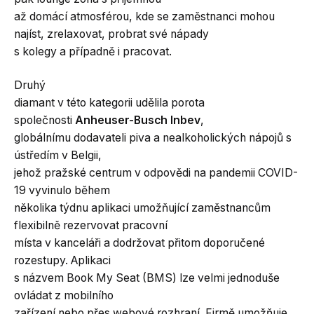
až domácí atmosférou, kde se zaměstnanci mohou
najíst, zrelaxovat, probrat své nápady
s kolegy a případně i pracovat.
Druhý
diamant v této kategorii udělila porota
společnosti
Anheuser-Busch Inbev
,
globálnímu dodavateli piva a nealkoholických nápojů s
ústředím v Belgii,
jehož pražské centrum v odpovědi na pandemii COVID-
19 vyvinulo během
několika týdnu aplikaci umožňující zaměstnancům
flexibilně rezervovat pracovní
místa v kanceláři a dodržovat přitom doporučené
rozestupy. Aplikaci
s názvem Book My Seat (BMS) lze velmi jednoduše
ovládat z mobilního
zařízení nebo přes webové rozhraní. Firmě umožňuje