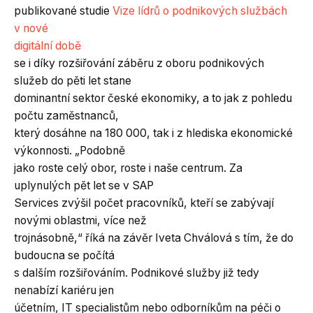
publikované studie
Vize lídrů o podnikových službách
v nové
digitální době
se i díky rozšiřování záběru z oboru podnikových
služeb do pěti let stane
dominantní sektor české ekonomiky, a to jak z pohledu
počtu zaměstnanců,
který dosáhne na 180 000, tak i z hlediska ekonomické
výkonnosti. „Podobně
jako roste celý obor, roste i naše centrum. Za
uplynulých pět let se v SAP
Services zvýšil počet pracovníků, kteří se zabývají
novými oblastmi, více než
trojnásobně,“ říká na závěr Iveta Chválová s tím, že do
budoucna se počítá
s dalším rozšiřováním. Podnikové služby již tedy
nenabízí kariéru jen
účetním, IT specialistům nebo odborníkům na péči o