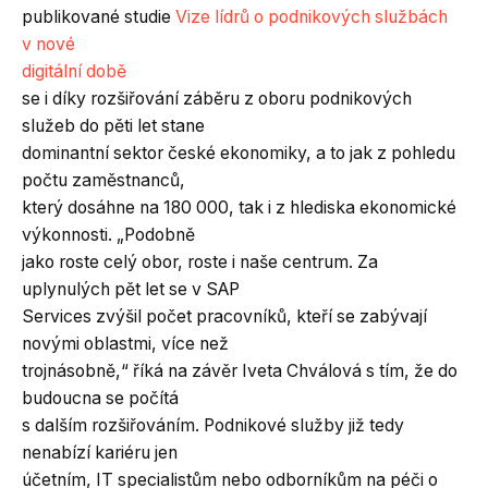
publikované studie
Vize lídrů o podnikových službách
v nové
digitální době
se i díky rozšiřování záběru z oboru podnikových
služeb do pěti let stane
dominantní sektor české ekonomiky, a to jak z pohledu
počtu zaměstnanců,
který dosáhne na 180 000, tak i z hlediska ekonomické
výkonnosti. „Podobně
jako roste celý obor, roste i naše centrum. Za
uplynulých pět let se v SAP
Services zvýšil počet pracovníků, kteří se zabývají
novými oblastmi, více než
trojnásobně,“ říká na závěr Iveta Chválová s tím, že do
budoucna se počítá
s dalším rozšiřováním. Podnikové služby již tedy
nenabízí kariéru jen
účetním, IT specialistům nebo odborníkům na péči o