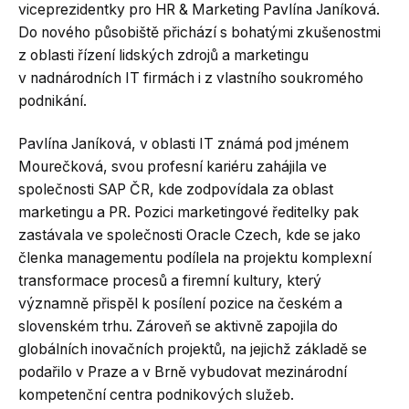
viceprezidentky pro HR & Marketing Pavlína Janíková.
Do nového působiště přichází s bohatými zkušenostmi
z oblasti řízení lidských zdrojů a marketingu
v nadnárodních IT firmách i z vlastního soukromého
podnikání.
Pavlína Janíková, v oblasti IT známá pod jménem
Mourečková, svou profesní kariéru zahájila ve
společnosti SAP ČR, kde zodpovídala za oblast
marketingu a PR. Pozici marketingové ředitelky pak
zastávala ve společnosti Oracle Czech, kde se jako
členka managementu podílela na projektu komplexní
transformace procesů a firemní kultury, který
významně přispěl k posílení pozice na českém a
slovenském trhu. Zároveň se aktivně zapojila do
globálních inovačních projektů, na jejichž základě se
podařilo v Praze a v Brně vybudovat mezinárodní
kompetenční centra podnikových služeb.