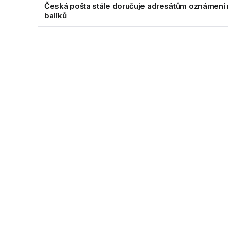
Česká pošta stále doručuje adresátům oznámení
balíků
 Petr Karlach, zkušený a uznávaný odborník na oblast podnikové 