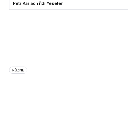
Petr Karlach řídí Yeseter
RŮZNÉ
Petr Karlach řídí Yeseter
Na pozici výkonného ředitele Yeseter Technologies nastoupil
Společnost se specializuje na řízení vztahů se zákazníky,...
01.12.2014