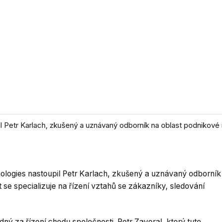
 Petr Karlach, zkušený a uznávaný odborník na oblast podnikové in
ologies nastoupil Petr Karlach, zkušený a uznávaný odborník
 se specializuje na řízení vztahů se zákazníky, sledování
ný za řízení chodu společnosti. Petr Zavoral, který tuto