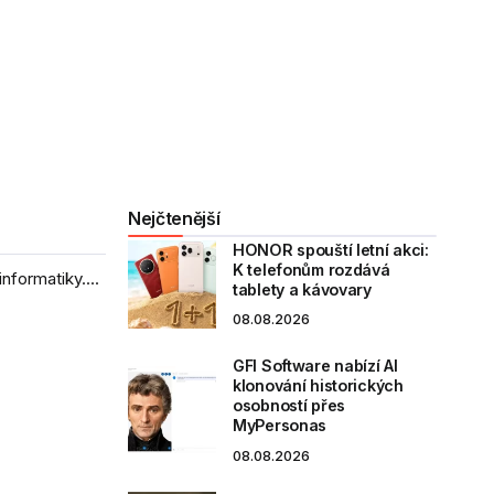
Nejčtenější
HONOR spouští letní akci:
K telefonům rozdává
formatiky....
tablety a kávovary
08.08.2026
GFI Software nabízí AI
klonování historických
osobností přes
MyPersonas
08.08.2026