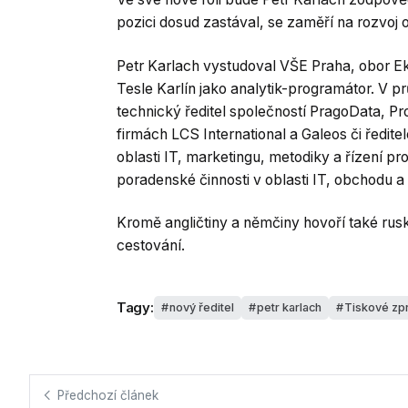
pozici dosud zastával, se zaměří na rozvoj 
Petr Karlach vystudoval VŠE Praha, obor Ek
Tesle Karlín jako analytik-programátor. V p
technický ředitel společností PragoData, Pr
firmách LCS International a Galeos či ředit
oblasti IT, marketingu, metodiky a řízení pr
poradenské činnosti v oblasti IT, obchodu a
Kromě angličtiny a němčiny hovoří také rusky
cestování.
Tagy:
nový ředitel
petr karlach
Tiskové zp
Předchozí článek