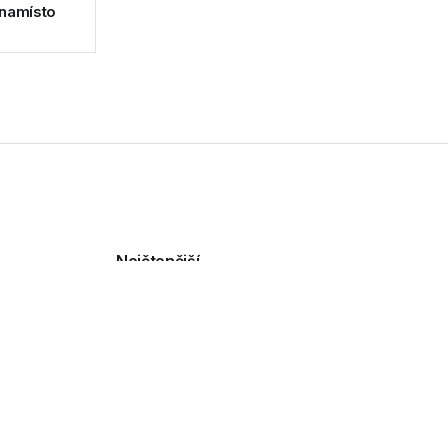
 namísto
Nejčtenější
HONOR spouští letní akci:
K telefonům rozdává
tablety a kávovary
informatiky.
08.08.2026
GFI Software nabízí AI
klonování historických
osobností přes