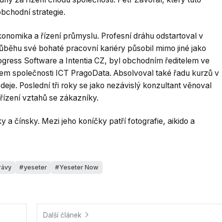
obchodní strategie.
onomika a řízení průmyslu. Profesní dráhu odstartoval v
růběhu své bohaté pracovní kariéry působil mimo jiné jako
ogress Software a Intentia CZ, byl obchodním ředitelem ve
elem společnosti ICT PragoData. Absolvoval také řadu kurzů v
odeje. Poslední tři roky se jako nezávislý konzultant věnoval
 řízení vztahů se zákazníky.
 a čínsky. Mezi jeho koníčky patří fotografie, aikido a
rávy
yeseter
Yeseter Now
Další článek