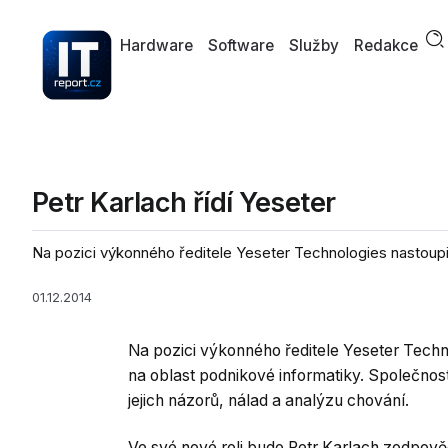
Hardware
Software
Služby
Redakce
Petr Karlach řídí Yeseter
Na pozici výkonného ředitele Yeseter Technologies nastoupil
01.12.2014
Na pozici výkonného ředitele Yeseter Techn
na oblast podnikové informatiky. Společnost
jejich názorů, nálad a analýzu chování.
Ve své nové roli bude Petr Karlach zodpověd