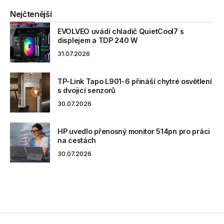
Nejčtenější
EVOLVEO uvádí chladič QuietCool7 s
displejem a TDP 240 W
31.07.2026
TP-Link Tapo L901-6 přináší chytré osvětlení
s dvojicí senzorů
30.07.2026
HP uvedlo přenosný monitor 514pn pro práci
na cestách
30.07.2026