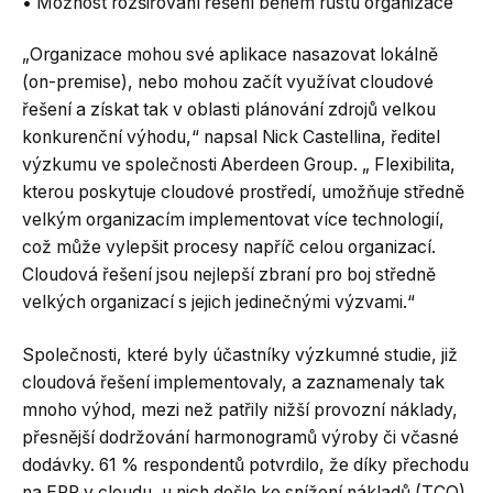
• Možnost rozšiřování řešení během růstu organizace
„Organizace mohou své aplikace nasazovat lokálně
(on-premise), nebo mohou začít využívat cloudové
řešení a získat tak v oblasti plánování zdrojů velkou
konkurenční výhodu,“ napsal Nick Castellina, ředitel
výzkumu ve společnosti Aberdeen Group. „ Flexibilita,
kterou poskytuje cloudové prostředí, umožňuje středně
velkým organizacím implementovat více technologií,
což může vylepšit procesy napříč celou organizací.
Cloudová řešení jsou nejlepší zbraní pro boj středně
velkých organizací s jejich jedinečnými výzvami.“
Společnosti, které byly účastníky výzkumné studie, již
cloudová řešení implementovaly, a zaznamenaly tak
mnoho výhod, mezi než patřily nižší provozní náklady,
přesnější dodržování harmonogramů výroby či včasné
dodávky. 61 % respondentů potvrdilo, že díky přechodu
na ERP v cloudu, u nich došlo ke snížení nákladů (TCO)