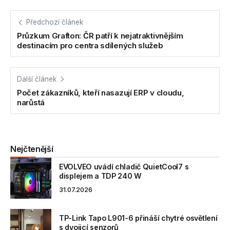
Předchozí článek
Průzkum Grafton: ČR patří k nejatraktivnějším
destinacím pro centra sdílených služeb
Další článek
Počet zákazníků, kteří nasazují ERP v cloudu,
narůstá
Nejčtenější
EVOLVEO uvádí chladič QuietCool7 s
displejem a TDP 240 W
31.07.2026
TP-Link Tapo L901-6 přináší chytré osvětlení
s dvojicí senzorů