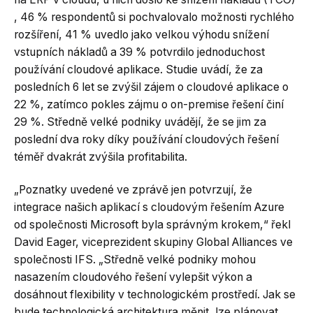
, 46 % respondentů si pochvalovalo možnosti rychlého
rozšíření, 41 % uvedlo jako velkou výhodu snížení
vstupních nákladů a 39 % potvrdilo jednoduchost
používání cloudové aplikace. Studie uvádí, že za
posledních 6 let se zvýšil zájem o cloudové aplikace o
22 %, zatímco pokles zájmu o on-premise řešení činí
29 %. Středně velké podniky uvádějí, že se jim za
poslední dva roky díky používání cloudových řešení
téměř dvakrát zvýšila profitabilita.
„Poznatky uvedené ve zprávě jen potvrzují, že
integrace našich aplikací s cloudovým řešením Azure
od společnosti Microsoft byla správným krokem,“ řekl
David Eager, viceprezident skupiny Global Alliances ve
společnosti IFS. „Středně velké podniky mohou
nasazením cloudového řešení vylepšit výkon a
dosáhnout flexibility v technologickém prostředí. Jak se
bude technologická architektura měnit, lze plánovat