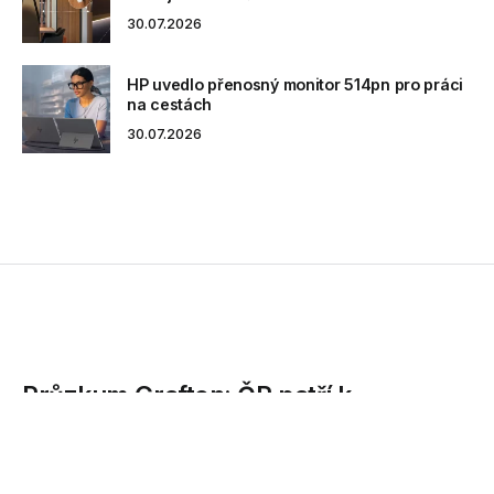
30.07.2026
HP uvedlo přenosný monitor 514pn pro práci
na cestách
30.07.2026
Průzkum Grafton: ČR patří k
nejatraktivnějším destinacím pro
centra sdílených služeb