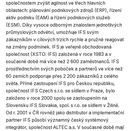
společnostem zvýšit agilnost ve třech hlavních
oblastech: plánování podnikových zdrojů (ERP), řízení
aktiv podniku (EAM) a řízení podnikových služeb
(ESM). Díky vysoce odborným znalostem jednotlivých
průmyslových odvětví, umožňuje IFS svým
zákazníkům v cílových trzích rychle a pružně reagovat
na změny podmínek. IFS je veřejně obchodovaná
společnost (XSTO: IFS) založená v roce 1983 a v
současné době má více než 2 600 zaměstnanců. IFS
prostřednictvím svých poboček a partnerů ve více než
60 zemích podporuje přes 2 200 zákazníků z celého
světa. Přímé zastoupení IFS pro Českou republiku,
společnost IFS Czech s.r.o. se sídlem v Praze, bylo
založeno v roce 2000 spolu se zastoupením na
Slovensku IFS Slovakia, spol. s r.o. se sídlem v Žilině.
Od r. 2001 v ČR rovněž jako distributor a implementační
partner IFS působí významný český systémový
integrátor, společnost ALTEC a.s. V současné době mají