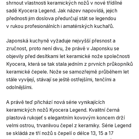
shrnout vlastnosti keramických nožů v nové třídílné
sadě Kyocera Legend. Jak název napovídá, jejich
přednosti jim doslova předurčují stát se legendou
v rukou profesionálních i amatérských kuchařů.
Japonská kuchyně vyžaduje nejvyšší přesnost a
zručnost, proto není divu, že právě v Japonsku se
objevily před desítkami let keramické nože společnosti
Kyocera, která se tak stala jedním z prvních průkopníků
keramické čepele. Nože se samozřejmě průběhem let
stále vyvíjejí, stávají se ještě ostřejšími, tenčími a
odolnějšími.
A právě teď přichází nová série vynikajících
keramických nožů Kyocera Legend. Kvalitní černá
plastová rukojeť s elegantním kovovým koncem drží
velmi ostrou, trvanlivou čepel z keramiky. Série Legend
se skládá ze tří nožů s čepelí o délce 13, 15 a 17