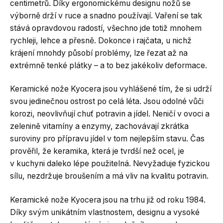
centimetrů. Díky ergonomickému designu nožů se
výborně drží v ruce a snadno používají. Vaření se tak
stává opravdovou radostí, všechno jde totiž mnohem
rychleji, lehce a přesně. Dokonce i rajčata, u nichž
krájení mnohdy působí problémy, lze řezat až na
extrémně tenké plátky – a to bez jakékoliv deformace.
Keramické nože Kyocera jsou vyhlášené tím, že si udrží
svou jedinečnou ostrost po celá léta. Jsou odolné vůči
korozi, neovlivňují chuť potravin a jídel. Neničí v ovoci a
zelenině vitamíny a enzymy, zachovávají zkrátka
suroviny pro přípravu jídel v tom nejlepším stavu. Čas
prověřil, že keramika, která je tvrdší než ocel, je
v kuchyni daleko lépe použitelná. Nevyžaduje fyzickou
sílu, nezdržuje broušením a má vliv na kvalitu potravin.
Keramické nože Kyocera jsou na trhu již od roku 1984.
Díky svým unikátním vlastnostem, designu a vysoké