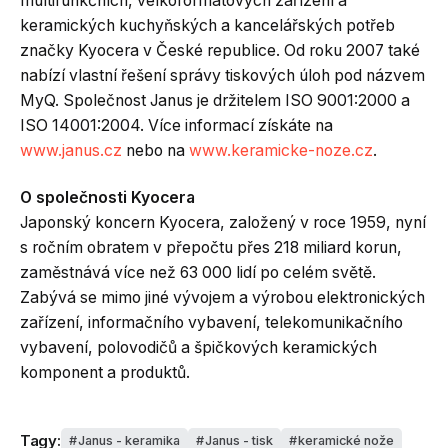
multifunkčních, velkoformátových zařízení a
keramických kuchyňských a kancelářských potřeb
značky Kyocera v České republice. Od roku 2007 také
nabízí vlastní řešení správy tiskových úloh pod názvem
MyQ. Společnost Janus je držitelem ISO 9001:2000 a
ISO 14001:2004. Více informací získáte na
www.janus.cz
nebo na
www.keramicke-noze.cz
.
O společnosti Kyocera
Japonský koncern Kyocera, založený v roce 1959, nyní
s ročním obratem v přepočtu přes 218 miliard korun,
zaměstnává více než 63 000 lidí po celém světě.
Zabývá se mimo jiné vývojem a výrobou elektronických
zařízení, informačního vybavení, telekomunikačního
vybavení, polovodičů a špičkových keramických
komponent a produktů.
Tagy:
Janus - keramika
Janus - tisk
keramické nože