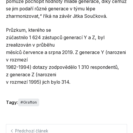
pomůže pochopit hodnoty mladé generace, díky čemuž
se jim podaří různé generace v týmu lépe
zharmonizovat,“ říká na závěr Jitka Součková.
Průzkum, kterého se
zúčastnilo 1 624 zástupců generací Y a Z, byl
zrealizován v průběhu
měsíců července a srpna 2019. Z generace Y (narozeni
v rozmezí
1982-1994) dotazy zodpovědělo 1 310 respondentů,
z generace Z (narozeni
v rozmezí 1995) jich bylo 314.
Tagy:
Grafton
Předchozí článek