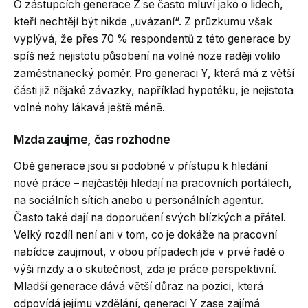
O zástupcích generace Z se často mluví jako o lidech,
kteří nechtějí být nikde „uvázaní“. Z průzkumu však
vyplývá, že přes 70 % respondentů z této generace by
spíš než nejistotu působení na volné noze raději volilo
zaměstnanecký poměr. Pro generaci Y, která má z větší
části již nějaké závazky, například hypotéku, je nejistota
volné nohy lákavá ještě méně.
Mzda zaujme, čas rozhodne
Obě generace jsou si podobné v přístupu k hledání
nové práce – nejčastěji hledají na pracovních portálech,
na sociálních sítích anebo u personálních agentur.
Často také dají na doporučení svých blízkých a přátel.
Velký rozdíl není ani v tom, co je dokáže na pracovní
nabídce zaujmout, v obou případech jde v prvé řadě o
výši mzdy a o skutečnost, zda je práce perspektivní.
Mladší generace dává větší důraz na pozici, která
odpovídá jejímu vzdělání, generaci Y zase zajímá