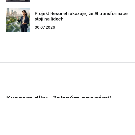
Projekt Resoneti ukazuje, že AI transformace
stojí na lidech
30.07.2026
Kyocera díky „Zeleným oponám“
snižuje spotřebu energie ve všech 27
pobočkách
Kyocera Document Solutions Europe je jednou z divizí,