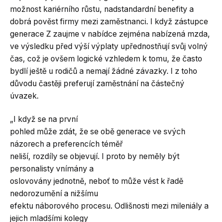
možnost kariérního růstu, nadstandardní benefity a
dobrá pověst firmy mezi zaměstnanci. I když zástupce
generace Z zaujme v nabídce zejména nabízená mzda,
ve výsledku před výší výplaty upřednostňují svůj volný
čas, což je ovšem logické vzhledem k tomu, že často
bydlí ještě u rodičů a nemají žádné závazky. I z toho
důvodu častěji preferují zaměstnání na částečný
úvazek.
„I když se na první
pohled může zdát, že se obě generace ve svých
názorech a preferencích téměř
neliší, rozdíly se objevují. I proto by neměly být
personalisty vnímány a
oslovovány jednotně, neboť to může vést k řadě
nedorozumění a nižšímu
efektu náborového procesu. Odlišnosti mezi mileniály a
jejich mladšími kolegy