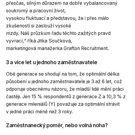
přesčas, silným důrazem na dobře vybalancovaný
soukromý a pracovní život,
vysokou fluktuací a představou, že i přes málo
zkušeností si zaslouží vysoké
mzdy. Náš průzkum řadu těchto zažitých pravd
vyvrací,“ říká Jitka Součková,
marketingová manažerka Grafton Recruitment.
3 a více let u jednoho zaměstnavatele
Obě generace se shodují na tom, že optimální délka
působení u jednoho zaměstnavatele je 3 až 6 let, což
odporuje obecnému názoru, že mladší lidé mění práci
častěji. Jen 15 % respondentů z generace Z a 10,3 % z
generace mileniálů (Y) považuje za optimální strávit
v jedné práci méně než 3 roky.
Zaměstnanecký poměr, nebo volná noha?