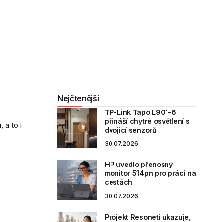
Nejčtenější
TP-Link Tapo L901-6
přináší chytré osvětlení s
 a to i
dvojicí senzorů
30.07.2026
HP uvedlo přenosný
monitor 514pn pro práci na
cestách
30.07.2026
Projekt Resoneti ukazuje,