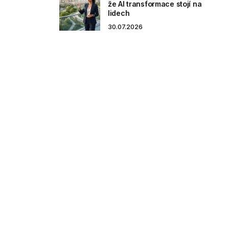
že AI transformace stojí na
lidech
30.07.2026