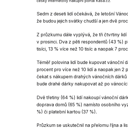
český internetový nákupní portál Kasa.cz.
Sedm z deseti lidí očekává, že letošní Váno
že budou jejich svátky chudší a jen dvě pro
Z průzkumu dále vyplývá, že tři čtvrtiny lid
v prosinci. Dva z pěti respondentů (43 %) pl
tisíci, 13 % více než 10 tisíc a naopak 7 pro
Téměř polovina lidí bude kupovat vánoční d
procent pro více než 10 lidí a naopak jen 2
čekat s nákupem drahých vánočních dárků na
bude drahé dárky nakupovat až po vánocíc
Dvě třetiny (64 %) lidí nakoupí vánoční dárk
doprava domů (65 %) namísto osobního vyzve
%) či platební kartou (37 %).
Průzkum se uskutečnil na přelomu října a lis