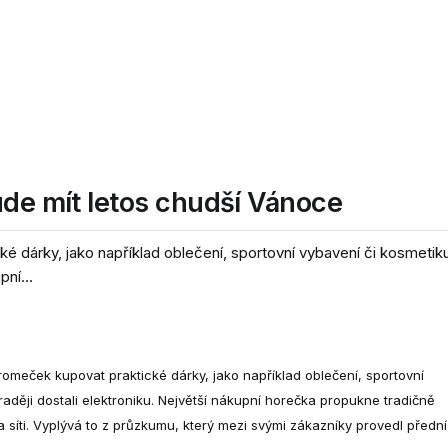
ude mít letos chudší Vánoce
árky, jako například oblečení, sportovní vybavení či kosmetiku,
pní...
meček kupovat praktické dárky, jako například oblečení, sportovní
jraději dostali elektroniku. Největší nákupní horečka propukne tradičně
 síti. Vyplývá to z průzkumu, který mezi svými zákazníky provedl přední