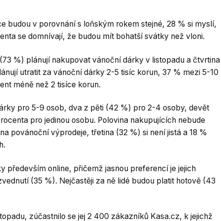
ce budou v porovnání s loňským rokem stejné, 28 % si myslí,
centa se domnívají, že budou mít bohatší svátky než vloni.
í (73 %) plánují nakupovat vánoční dárky v listopadu a čtvrtina
ánují utratit za vánoční dárky 2-5 tisíc korun, 37 % mezi 5-10
cent méně než 2 tisíce korun.
árky pro 5-9 osob, dva z pěti (42 %) pro 2-4 osoby, devět
 procenta pro jedinou osobu. Polovina nakupujících nebude
 povánoční výprodeje, třetina (32 %) si není jistá a 18 %
h.
y především online, přičemž jasnou preferencí je jejich
dnutí (35 %). Nejčastěji za ně lidé budou platit hotově (43
topadu, zúčastnilo se jej 2 400 zákazníků Kasa.cz, k jejichž