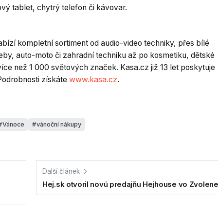
ý tablet, chytrý telefon či kávovar.
ízí kompletní sortiment od audio-video techniky, přes bílé
řeby, auto-moto či zahradní techniku až po kosmetiku, dětské
íce než 1 000 světových značek. Kasa.cz již 13 let poskytuje
Podrobnosti získáte
www.kasa.cz
.
Vánoce
vánoční nákupy
Další článek
Hej.sk otvoril novú predajňu Hejhouse vo Zvolen