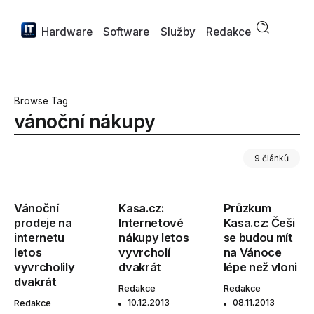
Hardware
Software
Služby
Redakce
Browse Tag
vánoční nákupy
9 článků
Vánoční
Kasa.cz:
Průzkum
prodeje na
Internetové
Kasa.cz: Češi
internetu
nákupy letos
se budou mít
letos
vyvrcholí
na Vánoce
vyvrcholily
dvakrát
lépe než vloni
dvakrát
Redakce
Redakce
10.12.2013
08.11.2013
Redakce