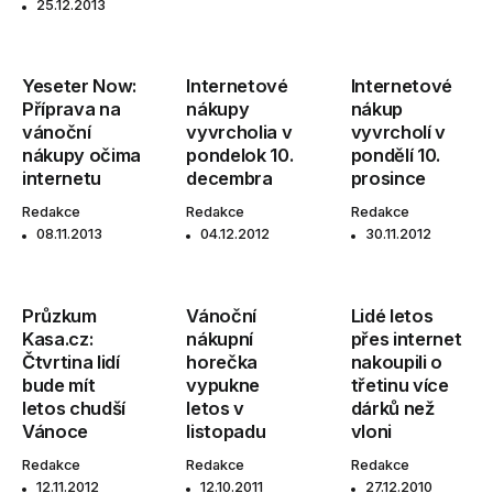
25.12.2013
Yeseter Now:
Internetové
Internetové
Příprava na
nákupy
nákup
vánoční
vyvrcholia v
vyvrcholí v
nákupy očima
pondelok 10.
pondělí 10.
internetu
decembra
prosince
Redakce
Redakce
Redakce
08.11.2013
04.12.2012
30.11.2012
Průzkum
Vánoční
Lidé letos
Kasa.cz:
nákupní
přes internet
Čtvrtina lidí
horečka
nakoupili o
bude mít
vypukne
třetinu více
letos chudší
letos v
dárků než
Vánoce
listopadu
vloni
Redakce
Redakce
Redakce
12.11.2012
12.10.2011
27.12.2010