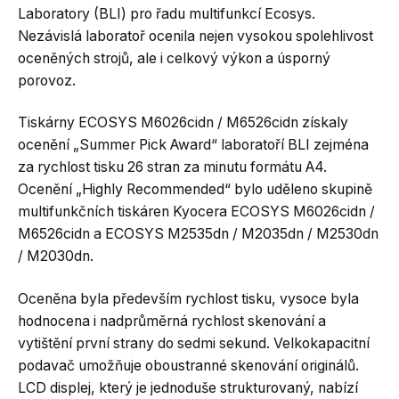
Laboratory (BLI) pro řadu multifunkcí Ecosys.
Nezávislá laboratoř ocenila nejen vysokou spolehlivost
oceněných strojů, ale i celkový výkon a úsporný
porovoz.
Tiskárny ECOSYS M6026cidn / M6526cidn získaly
ocenění „Summer Pick Award“ laboratoří BLI zejména
za rychlost tisku 26 stran za minutu formátu A4.
Ocenění „Highly Recommended“ bylo uděleno skupině
multifunkčních tiskáren Kyocera ECOSYS M6026cidn /
M6526cidn a ECOSYS M2535dn / M2035dn / M2530dn
/ M2030dn.
Oceněna byla především rychlost tisku, vysoce byla
hodnocena i nadprůměrná rychlost skenování a
vytištění první strany do sedmi sekund. Velkokapacitní
podavač umožňuje oboustranné skenování originálů.
LCD displej, který je jednoduše strukturovaný, nabízí