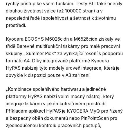
rychlý přístup ke všem funkcím. Testy BLI také ocenily
dlouhou životnost válce (až 100000 stran) a v
neposlední řadě i spolehlivost a šetrnost k životnímu
prostředí.
Kyocera ECOSYS M6026cidn a M6526cidn získaly ve
třídě Barevné multifunkční tiskárny pro malé pracovní
skupiny „Summer Pick“ za vynikající řešení s podporou
formátu A4. Díky integrované platformě Kyocera
HyPAS nabízejí tyto modely úroveň integrace, která je
obvykle k dispozici pouze v A3 zařízení.
„Kombinace spolehlivého hardwaru a jedinečné
platformy HyPAS nabízí velmi mocný nástroj, který
integruje tiskárnu v jakémkoli síťovém prostředí.
Příkladem aplikací HyPAS je KYOCERA MyQ pro řízený
a bezpečný oběh dokumentů nebo PinPointScan pro
zjednodušenou kontrolu pracovních postupů,