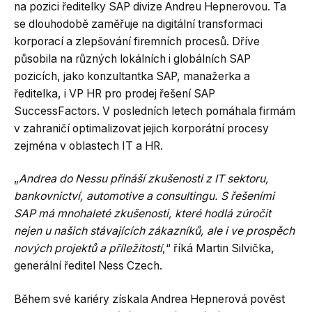
na pozici ředitelky SAP divize Andreu Hepnerovou. Ta
se dlouhodobě zaměřuje na digitální transformaci
korporací a zlepšování firemních procesů. Dříve
působila na různých lokálních i globálních SAP
pozicích, jako konzultantka SAP, manažerka a
ředitelka, i VP HR pro prodej řešení SAP
SuccessFactors. V posledních letech pomáhala firmám
v zahraničí optimalizovat jejich korporátní procesy
zejména v oblastech IT a HR.
„
Andrea do Nessu přináší zkušenosti z IT sektoru,
bankovnictví, automotive a consultingu. S řešeními
SAP má mnohaleté zkušenosti, které hodlá zúročit
nejen u našich stávajících zákazníků, ale i ve prospěch
nových projektů a příležitostí
,“ říká Martin Silvička,
generální ředitel Ness Czech.
Během své kariéry získala Andrea Hepnerová pověst