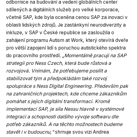
odbornice na budování a vedení globálních center
sdílených a digitálních služeb pro velké korporace,
včetně SAP, kde byla oceněna cenou SAP za inovaci v
oblasti lidských zdrojů. Je zastánkyní neurodiverzity a
inkluze, v SAP v České republice se zasloužila o
zahájení programu Autism at Work, který otevírá dveře
pro větší zapojení lidí s poruchou autistického spektra
do pracovního prostředí. „
Momentálně pracuji na SAP
strategii pro Ness Czech, která bude růstová a
rozvojová. Vnímám, že potřebujeme posílit a
stabilizovat tým a předpokládám také rozvoj
spolupráce s Ness Digital Engineering. Především pak
na zahraničních projektech, kde chceme zákazníkům
pomáhat s jejich digitální transformací. Kromě
implementací SAP, je síla Nessu hlavně v systémové
integraci a schopnosti dalšího vývoje softwaru dle
potřeb zákazníků. A na těchto možnostech budeme
stavět i v budoucnu,“
shrnuje svou vizi Andrea