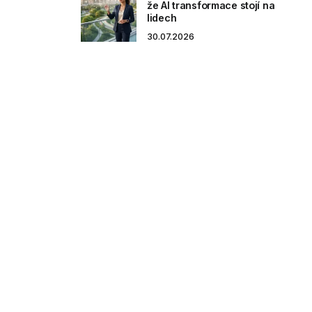
že AI transformace stojí na
lidech
30.07.2026