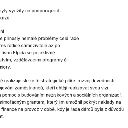
byly využity na podporu jejich
rize.
ní
je přinesly nemalé problémy celé řadě
přes rodiče samoživitele až po
sni i Elpida se jim aktivně
nstvím, vzdělávacími programy či
niory.
ealizuje skrze tři strategické pilíře: rozvoj dovedností
jování zaměstnanců, kteří chtějí realizovat svou vizi
a pomoc s budováním neziskových a sociálních organizací.
 mimořádným grantem, který jim umožnil pokrýt náklady na
it finance na provoz v době, kdy je řada dárců byla z důvodu
t.