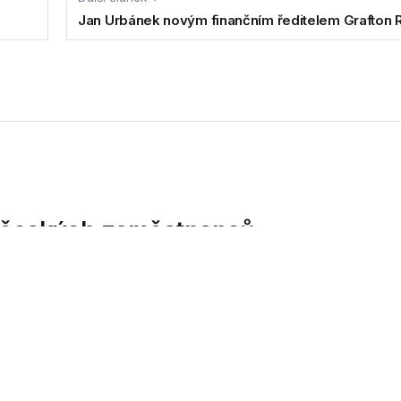
Jan Urbánek novým finančním ředitelem Grafton 
st českých zaměstnanců
Vysoká míra spokojenosti souvisí i s rostoucí nejistotou na...
ěstnání spokojeny.
 nejistotou na trhu práce.