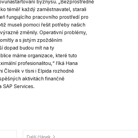
novunastartování byznysu. „Bezprostředně
ko téměř každý zaměstnavatel, starali
ň fungujícího pracovního prostředí pro
iž museli pomoci řešit potřeby našich
 výrazně změnily. Operativní problémy,
romítly a s jistým zpožděním
ší dopad budou mít na ty
ublice máme organizace, které tuto
imální profesionalitou,“ říká Hana
 Člověk v tísni i Elpida rozhodně
rospěšných aktivitách finančně
ka SAP Services.
Další článek