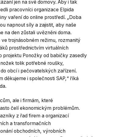
kázaní jen na své domovy. Aby i tak
vedli pracovníci organizace Elpida
ny vaření do online prostředí. „Doba
u napnout síly a zajistit, aby naše
dne na den zůstali uvězněni doma.
a ve trojnásobném režimu, rozmanitý
áků prostřednictvím virtuálních
ho projektu Ponožky od babičky zasedly
onožek tolik potřebné roušky,
 do obcí i pečovatelských zařízení.
m děkujeme i společnosti SAP,“ říká
da.
cům, ale i firmám, které
často čelí ekonomickým problémům.
azníky z řad firem a organizací
ačních a transformačních
ekonání obchodních, výrobních