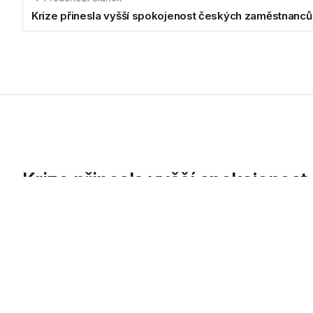
Krize přinesla vyšší spokojenost českých zaměstnanců
Krize přinesla vyšší spokojeno
Tři čtvrtiny zaměstnanců jsou ve svém zaměstnání spokojeny. 
08.09.2020
Tři čtvrtiny zaměstnanců jsou ve svém zam
Vysoká míra spokojenosti souvisí i s rostoucí