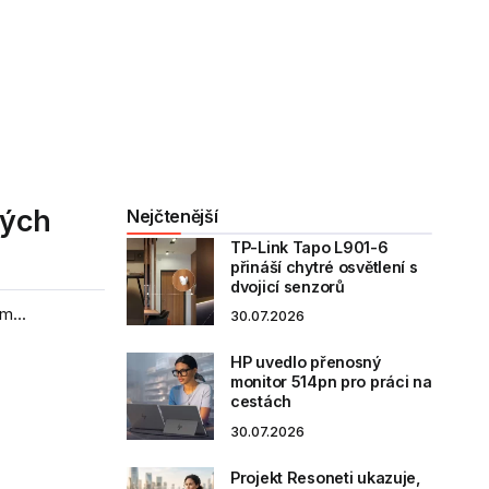
vých
Nejčtenější
TP-Link Tapo L901-6
přináší chytré osvětlení s
dvojicí senzorů
m...
30.07.2026
HP uvedlo přenosný
monitor 514pn pro práci na
cestách
30.07.2026
Projekt Resoneti ukazuje,