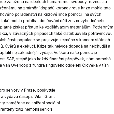
ace založená na ideálech humanismu, svobody, rovnosti a
P určenému na zmírnění dopadů koronavirové krize mohla tato
uhového poradenství na krizové lince pomoci i na svých
 také mohlo probíhat doučování dětí ze znevýhodněného
ezplatně získat přístup ke vzdělávacím materiálům. Potřebným
ekci, v závažných případech také distribuovala potravinovou
ch částí populace se projevuje zejména s koncem státních
, úvěrů a exekucí. Krize tak nejvíce dopadá na nejchudší a
 zaplatit nejzákladnější výdaje. Veškerá naše pomoc je
sti SAP, stejně jako každý finanční příspěvek, nám pomáhá
a van Overloop z fundraisingového oddělení Člověka v tísni.
pro seniory v Praze, poskytuje
a vydává časopis Vital. Grant
ity zaměřené na snížení sociální
antény totiž nemohli senioři