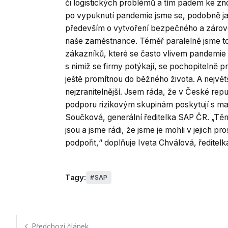
či logistických problémů a tím pádem ke z
po vypuknutí pandemie jsme se, podobně ja
především o vytvoření bezpečného a zárove
naše zaměstnance. Téměř paralelně jsme tot
zákazníků, které se často vlivem pandemie
s nimiž se firmy potýkají, se pochopitelně p
ještě promítnou do běžného života. A největ
nejzranitelnější. Jsem ráda, že v České rep
podporu rizikovým skupinám poskytují s max
Součková, generální ředitelka SAP ČR. „Těmi
jsou a jsme rádi, že jsme je mohli v jejich p
podpořit,“ doplňuje Iveta Chválová, ředitel
Tagy:
SAP
Předchozí článek