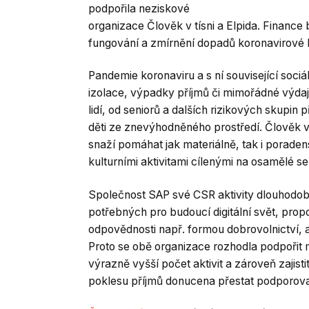
podpořila neziskové
organizace Člověk v tísni a Elpida. Finance 
fungování a zmírnění dopadů koronavirové k
Pandemie koronaviru a s ní související sociál
izolace, výpadky příjmů či mimořádné výda
lidí, od seniorů a dalších rizikových skupin 
děti ze znevýhodněného prostředí. Člověk v tí
snaží pomáhat jak materiálně, tak i porade
kulturními aktivitami cílenými na osamělé se
Společnost SAP své CSR aktivity dlouhodobě r
potřebných pro budoucí digitální svět, propo
odpovědnosti např. formou dobrovolnictví, 
Proto se obě organizace rozhodla podpořit
výrazně vyšší počet aktivit a zároveň zajist
poklesu příjmů donucena přestat podporova