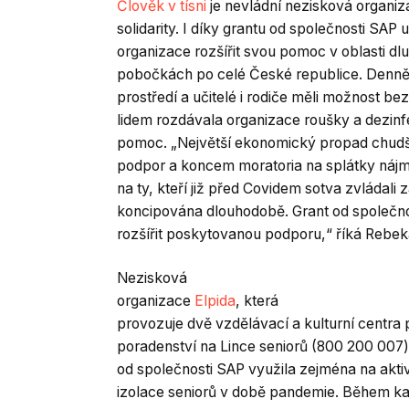
Člověk v tísni
je nevládní nezisková organiz
solidarity. I díky grantu od společnosti SA
organizace rozšířit svou pomoc v oblasti dl
pobočkách po celé České republice. Denně
prostředí a učitelé i rodiče měli možnost b
lidem rozdávala organizace roušky a dezinf
pomoc. „Největší ekonomický propad chudší
podpor a koncem moratoria na splátky nájmů
na ty, kteří již před Covidem sotva zvládali
koncipována dlouhodobě. Grant od společno
rozšířit poskytovanou podporu,“ říká Rebek
Nezisková
organizace
Elpida
, která
provozuje dvě vzdělávací a kulturní centra 
poradenství na Lince seniorů (800 200 007) 
od společnosti SAP využila zejména na aktiv
izolace seniorů v době pandemie. Během kar