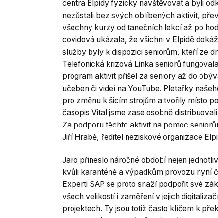
centra Elpidy fyzicky navštěvovat a byli od
nezůstali bez svých oblíbených aktivit, pře
všechny kurzy od tanečních lekcí až po hodi
covidová ukázala, že všichni v Elpidě dokážo
služby byly k dispozici seniorům, kteří ze 
Telefonická krizová Linka seniorů fungoval
program aktivit přišel za seniory až do obýv
učeben či videí na YouTube. Pletařky naše
pro změnu k šicím strojům a tvořily místo p
časopis Vital jsme zase osobně distribuovali
Za podporu těchto aktivit na pomoc seniorů
Jiří Hrabě, ředitel neziskové organizace Elpi
Jaro přineslo náročné období nejen jednotliv
kvůli karanténě a výpadkům provozu nyní 
Experti SAP se proto snaží podpořit své zák
všech velikostí i zaměření v jejich digitaliz
projektech. Ty jsou totiž často klíčem k př