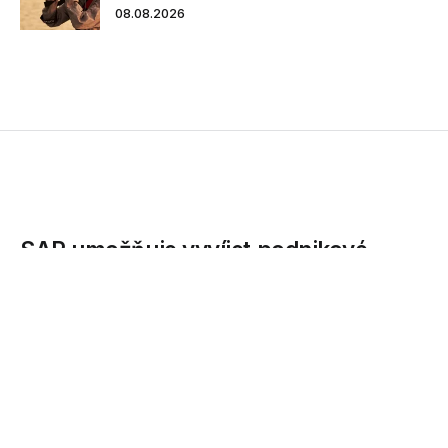
08.08.2026
SAP umožňuje vyvíjet podnikové
aplikace i bez programování
Společnost SAP představila nové nástroje a služby určené
vývojářům i aktualizace svých dalších...
11.12.2020
Společnost SAP představila nové