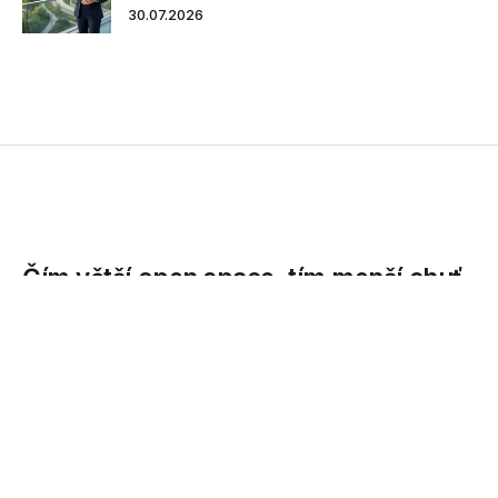
30.07.2026
Čím větší open space, tím menší chuť
zaměstnanců vracet se do kanceláře
S většími či menšími přestávkami pracují zaměstnanci
z kancelářských oborů již...
03.12.2020
S většími či menšími přestávkami