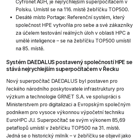
Cyfronet AGH, je nejrychlejším superpočítačem v
Polsku. Umístil se na 116. místě žebříčku TOP500.
Desáté místo Portage: Referenční systém, který
společnost HPE vytvořila pro sebe a své zákazníky
za účelem testování reálných úloh v oblasti HPC a
umělé inteligence – se na žebříčku TOP500 umístil
na 85. místě.
Systém DAEDALUS postavený společností HPE se
stává nejrychlejším superpočítačem v Řecku
Nový superpočítač DAEDALUS byl postaven pro
řeckého národního poskytovatele infrastruktury pro
výzkum a technologie GRNET S.A. ve spolupráci s
Ministerstvem pro digitalizaci a Evropským společným
podnikem pro vysoce výkonnou výpočetní techniku
EuroHPC JU. Superpočítač se svým výkonem 85,69
petaflopů umístil v žebříčku TOP500 na 31. místě.
Jedná se o historický milník – v žebříčku se objevil jako