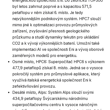
energetickou společnost Eni. Do žebříčku TOP500
byl letos zahrnut poprvé a s kapacitou 571,5
petaflopu v něm získal 6. místo. Je tedy
nejvýkonnějším podnikovým systém. HPC7 slouží
mimo jiné k optimalizaci provozu průmyslových
zařízení, zvyšování přesnosti geologického
průzkumu a studií dynamiky tekutin pro ukládání
CO2 a k vývoji výkonnějších baterií. Umožní také
implementaci AI ve společnosti Eni a vývoj oborově
zaměřených modelů pro energetiku.
Osmé místo, HPC6: Superpočítač HPC6 s výkonem
477,9 petaflopů získal 8. místo. Jedná se o vysoce
pokročilý systém pro průmyslové aplikace, který
využívá italská energetická společnost Eni k
zefektivňování provozu.
Desáté místo, Alps: Systém Alps slouží svými
434,9 petaflopy Švýcarskému národnímu
superpočítačovému centru k vysoce náročným