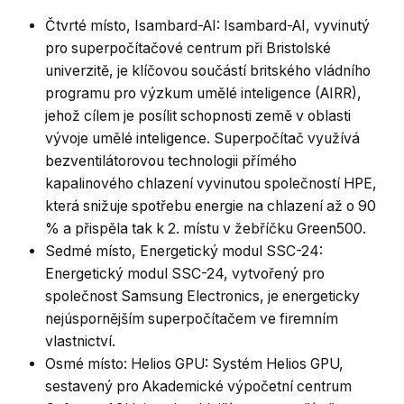
Čtvrté místo, Isambard-AI: Isambard-AI, vyvinutý
pro superpočítačové centrum při Bristolské
univerzitě, je klíčovou součástí britského vládního
programu pro výzkum umělé inteligence (AIRR),
jehož cílem je posílit schopnosti země v oblasti
vývoje umělé inteligence. Superpočítač využívá
bezventilátorovou technologii přímého
kapalinového chlazení vyvinutou společností HPE,
která snižuje spotřebu energie na chlazení až o 90
% a přispěla tak k 2. místu v žebříčku Green500.
Sedmé místo, Energetický modul SSC-24:
Energetický modul SSC-24, vytvořený pro
společnost Samsung Electronics, je energeticky
nejúspornějším superpočítačem ve firemním
vlastnictví.
Osmé místo: Helios GPU: Systém Helios GPU,
sestavený pro Akademické výpočetní centrum