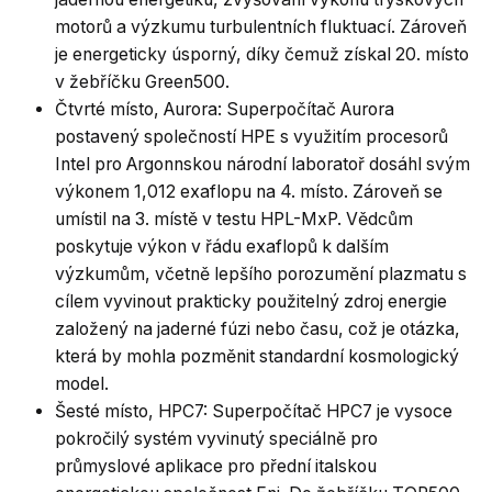
motorů a výzkumu turbulentních fluktuací. Zároveň
je energeticky úsporný, díky čemuž získal 20. místo
v žebříčku Green500.
Čtvrté místo, Aurora: Superpočítač Aurora
postavený společností HPE s využitím procesorů
Intel pro Argonnskou národní laboratoř dosáhl svým
výkonem 1,012 exaflopu na 4. místo. Zároveň se
umístil na 3. místě v testu HPL-MxP. Vědcům
poskytuje výkon v řádu exaflopů k dalším
výzkumům, včetně lepšího porozumění plazmatu s
cílem vyvinout prakticky použitelný zdroj energie
založený na jaderné fúzi nebo času, což je otázka,
která by mohla pozměnit standardní kosmologický
model.
Šesté místo, HPC7: Superpočítač HPC7 je vysoce
pokročilý systém vyvinutý speciálně pro
průmyslové aplikace pro přední italskou