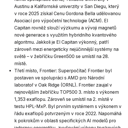
Austinu a Kalifornské univerzity v San Diegu, který
v roce 2025 získal Cenu Gordona Bella udělovanou
Asociací pro výpočetní technologie (ACM). El
Capitan rovněž slouží výzkumu a vývoji magnetů
nové generace s využitím hybridního kvantového
algoritmu. Jakkoli je El Capitan výkonný, patří
zároveň mezi energeticky nejúčinnější systémy na
světě – v žebříčku Green500 se umístil na 28.
místě.
Třetí místo, Frontier: Superpočítač Frontier byl
postaven ve spolupráci s AMD pro Národní
laboratoř v Oak Ridge (ORNL). Frontier zaujal v
nejnovějším žebříčku TOP500 3. místo s výkonem
1,353 exaflopu. Zároveň se umístil na 2. místě v
testu HPL-MxP. Byl prvním systémem s výkonem v
řádu exaflopů potvrzeným v roce 2022. Napomáhá
k pokrokům v oblasti specifických AI modelů pro
jadernou energetiku, zvyšování výkonu tryskových