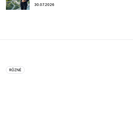
30.07.2026
RŮZNÉ
Doktorand FEL ČVUT uspěl s AI
ochranou proti kyberútočníkům
Jak mohou organizace odhalit, zdržet a zmást útočníky,
kteří už pronikli do jejich sítě? Právě na tuto výzvu odpovídá
projekt Decor, za kterým stojí doktorand FEL ČVUT Muris
Sladić a dr. Sebastian...