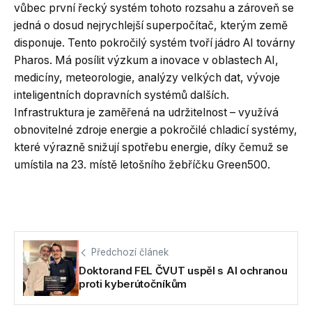
vůbec první řecký systém tohoto rozsahu a zároveň se
jedná o dosud nejrychlejší superpočítač, kterým země
disponuje. Tento pokročilý systém tvoří jádro AI továrny
Pharos. Má posílit výzkum a inovace v oblastech AI,
medicíny, meteorologie, analýzy velkých dat, vývoje
inteligentních dopravních systémů dalších.
Infrastruktura je zaměřená na udržitelnost – využívá
obnovitelné zdroje energie a pokročilé chladicí systémy,
které výrazně snižují spotřebu energie, díky čemuž se
umístila na 23. místě letošního žebříčku Green500.
Předchozí článek
Doktorand FEL ČVUT uspěl s AI ochranou
proti kyberútočníkům