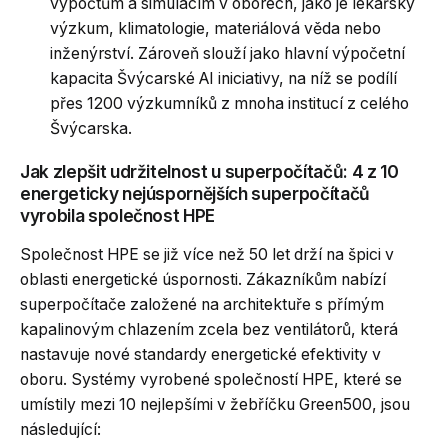
výpočtům a simulacím v oborech, jako je lékařský
výzkum, klimatologie, materiálová věda nebo
inženýrství. Zároveň slouží jako hlavní výpočetní
kapacita Švýcarské AI iniciativy, na níž se podílí
přes 1200 výzkumníků z mnoha institucí z celého
Švýcarska.
Jak zlepšit udržitelnost u superpočítačů: 4 z 10
energeticky nejúspornějších superpočítačů
vyrobila společnost HPE
Společnost HPE se již více než 50 let drží na špici v
oblasti energetické úspornosti. Zákazníkům nabízí
superpočítače založené na architektuře s přímým
kapalinovým chlazením zcela bez ventilátorů, která
nastavuje nové standardy energetické efektivity v
oboru. Systémy vyrobené společností HPE, které se
umístily mezi 10 nejlepšími v žebříčku Green500, jsou
následující: