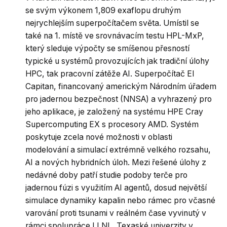
se svým výkonem 1,809 exaflopu druhým
nejrychlejším superpočítačem světa. Umístil se
také na 1. místě ve srovnávacím testu HPL-MxP,
který sleduje výpočty se smíšenou přesností
typické u systémů provozujících jak tradiční úlohy
HPC, tak pracovní zátěže AI. Superpočítač El
Capitan, financovaný americkým Národním úřadem
pro jadernou bezpečnost (NNSA) a vyhrazený pro
jeho aplikace, je založený na systému HPE Cray
Supercomputing EX s procesory AMD. Systém
poskytuje zcela nové možnosti v oblasti
modelování a simulací extrémně velkého rozsahu,
AI a nových hybridních úloh. Mezi řešené úlohy z
nedávné doby patří studie podoby terče pro
jadernou fúzi s využitím AI agentů, dosud největší
simulace dynamiky kapalin nebo rámec pro včasné
varování proti tsunami v reálném čase vyvinutý v
rámci spolupráce LLNL, Texaské univerzity v