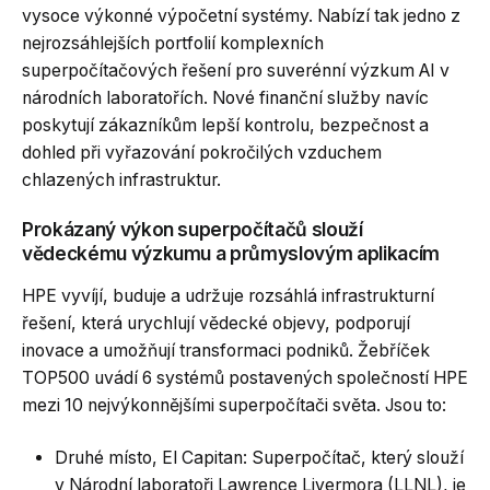
vysoce výkonné výpočetní systémy. Nabízí tak jedno z
nejrozsáhlejších portfolií komplexních
superpočítačových řešení pro suverénní výzkum AI v
národních laboratořích. Nové finanční služby navíc
poskytují zákazníkům lepší kontrolu, bezpečnost a
dohled při vyřazování pokročilých vzduchem
chlazených infrastruktur.
Prokázaný výkon superpočítačů slouží
vědeckému výzkumu a průmyslovým aplikacím
HPE vyvíjí, buduje a udržuje rozsáhlá infrastrukturní
řešení, která urychlují vědecké objevy, podporují
inovace a umožňují transformaci podniků. Žebříček
TOP500 uvádí 6 systémů postavených společností HPE
mezi 10 nejvýkonnějšími superpočítači světa. Jsou to:
Druhé místo, El Capitan: Superpočítač, který slouží
v Národní laboratoři Lawrence Livermora (LLNL), je