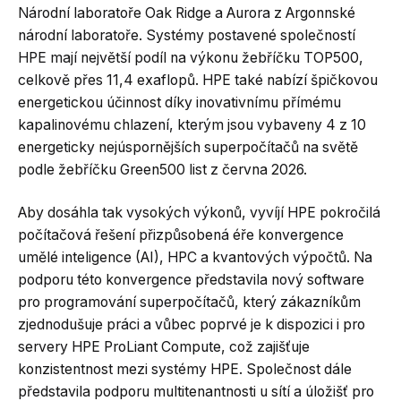
Národní laboratoře Oak Ridge a Aurora z Argonnské
národní laboratoře. Systémy postavené společností
HPE mají největší podíl na výkonu žebříčku TOP500,
celkově přes 11,4 exaflopů. HPE také nabízí špičkovou
energetickou účinnost díky inovativnímu přímému
kapalinovému chlazení, kterým jsou vybaveny 4 z 10
energeticky nejúspornějších superpočítačů na světě
podle žebříčku Green500 list z června 2026.
Aby dosáhla tak vysokých výkonů, vyvíjí HPE pokročilá
počítačová řešení přizpůsobená éře konvergence
umělé inteligence (AI), HPC a kvantových výpočtů. Na
podporu této konvergence představila nový software
pro programování superpočítačů, který zákazníkům
zjednodušuje práci a vůbec poprvé je k dispozici i pro
servery HPE ProLiant Compute, což zajišťuje
konzistentnost mezi systémy HPE. Společnost dále
představila podporu multitenantnosti u sítí a úložišť pro