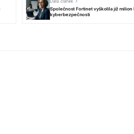
Další článek
ů
Společnost Fortinet vyškolila již milion l
kyberbezpečnosti
uperpočítačů světa pochází z dílny 
hlejší superpočítače světa, dominují systémy postavené společno
..