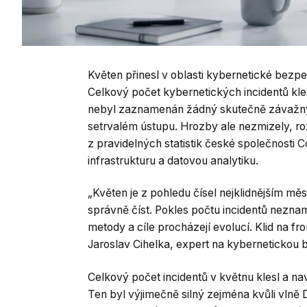
Květen přinesl v oblasti kybernetické bezpe
Celkový počet kybernetických incidentů kle
nebyl zaznamenán žádný skutečně závažný p
setrvalém ústupu. Hrozby ale nezmizely, ro
z pravidelných statistik české společnosti
infrastrukturu a datovou analytiku.
„Květen je z pohledu čísel nejklidnějším měsí
správně číst. Pokles počtu incidentů nezname
metody a cíle procházejí evolucí. Klid na f
Jaroslav Cihelka, expert na kybernetickou 
Celkový počet incidentů v květnu klesl a na
Ten byl výjimečně silný zejména kvůli vlně