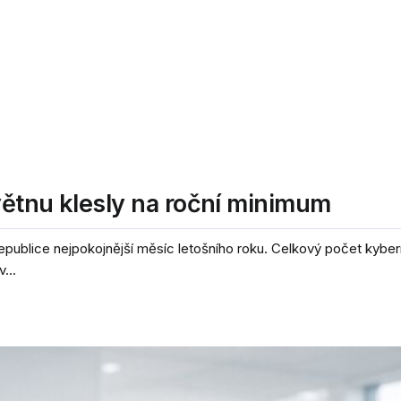
větnu klesly na roční minimum
epublice nejpokojnější měsíc letošního roku. Celkový počet kybe
...