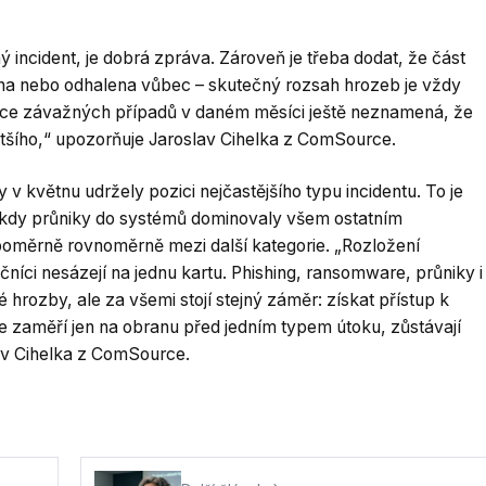
incident, je dobrá zpráva. Zároveň je třeba dodat, že část
ena nebo odhalena vůbec – skutečný rozsah hrozeb je vždy
bsence závažných případů v daném měsíci ještě neznamená, že
většího,“ upozorňuje Jaroslav Cihelka z ComSource.
 květnu udržely pozici nejčastějšího typu incidentu. To je
 kdy průniky do systémů dominovaly všem ostatním
y poměrně rovnoměrně mezi další kategorie. „Rozložení
čníci nesázejí na jednu kartu. Phishing, ransomware, průniky i
é hrozby, ale za všemi stojí stejný záměr: získat přístup k
 zaměří jen na obranu před jedním typem útoku, zůstávají
lav Cihelka z ComSource.