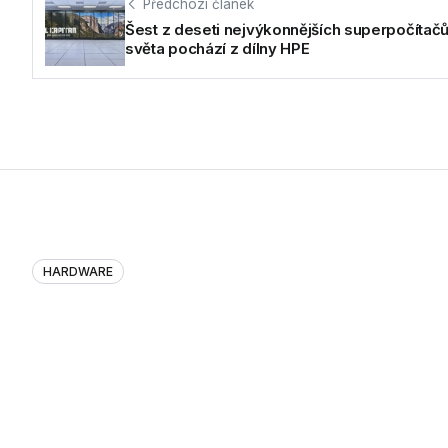
Předchozí článek
Šest z deseti nejvýkonnějších superpočítač
světa pochází z dílny HPE
HARDWARE
Šest z deseti nejvýkonnějších s
V aktuálním červnové žebříčku TOP500, který mapuje nejryc
Packard Enterprise (HPE). Konkrétně obsadily 6 míst mezi 10.
01.07.2026