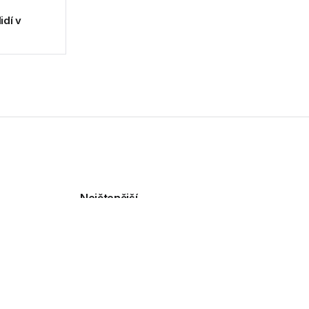
idí v
Nejčtenější
HPE
TP-Link Tapo L901-6
přináší chytré osvětlení s
dvojicí senzorů
stí Hewlett
30.07.2026
HP uvedlo přenosný
monitor 514pn pro práci na