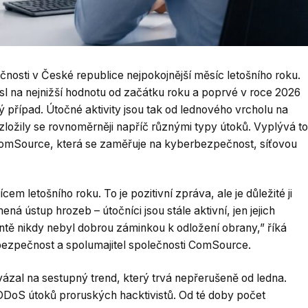
čnosti v České republice nejpokojnější měsíc letošního roku.
sl na nejnižší hodnotu od začátku roku a poprvé v roce 2026
řípad. Útočné aktivity jsou tak od lednového vrcholu na
zložily se rovnoměrněji napříč různými typy útoků. Vyplývá to
 ComSource, která se zaměřuje na kyberbezpečnost, síťovou
cem letošního roku. To je pozitivní zpráva, ale je důležité ji
ná ústup hrozeb – útočníci jsou stále aktivní, jen jejich
rontě nikdy nebyl dobrou záminkou k odložení obrany,” říká
bezpečnost a spolumajitel společnosti ComSource.
vázal na sestupný trend, který trvá nepřerušeně od ledna.
 DDoS útoků proruských hacktivistů. Od té doby počet