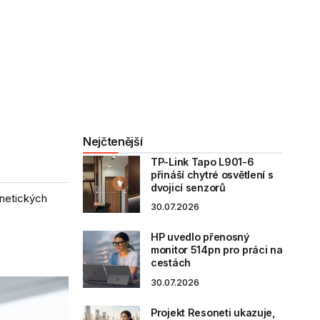
Nejčtenější
TP-Link Tapo L901-6
přináší chytré osvětlení s
dvojicí senzorů
rnetických
30.07.2026
HP uvedlo přenosný
monitor 514pn pro práci na
cestách
30.07.2026
Projekt Resoneti ukazuje,