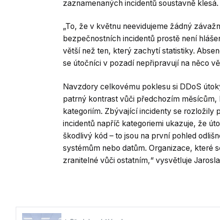
zaznamenaných incidentů soustavně klesá.
„To, že v květnu neevidujeme žádný závažný 
bezpečnostních incidentů prostě není hláš
větší než ten, který zachytí statistiky. A
se útočníci v pozadí nepřipravují na něco 
Navzdory celkovému poklesu si DDoS útoky v
patrný kontrast vůči předchozím měsícům,
kategoriím. Zbývající incidenty se rozložil
incidentů napříč kategoriemi ukazuje, že úto
škodlivý kód – to jsou na první pohled odlišn
systémům nebo datům. Organizace, které se
zranitelné vůči ostatním,“ vysvětluje Jaros