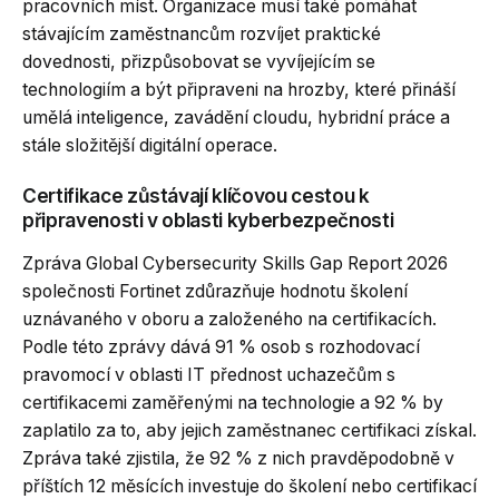
pracovních míst. Organizace musí také pomáhat
stávajícím zaměstnancům rozvíjet praktické
dovednosti, přizpůsobovat se vyvíjejícím se
technologiím a být připraveni na hrozby, které přináší
umělá inteligence, zavádění cloudu, hybridní práce a
stále složitější digitální operace.
Certifikace zůstávají klíčovou cestou k
připravenosti v oblasti kyberbezpečnosti
Zpráva Global Cybersecurity Skills Gap Report 2026
společnosti Fortinet zdůrazňuje hodnotu školení
uznávaného v oboru a založeného na certifikacích.
Podle této zprávy dává 91 % osob s rozhodovací
pravomocí v oblasti IT přednost uchazečům s
certifikacemi zaměřenými na technologie a 92 % by
zaplatilo za to, aby jejich zaměstnanec certifikaci získal.
Zpráva také zjistila, že 92 % z nich pravděpodobně v
příštích 12 měsících investuje do školení nebo certifikací