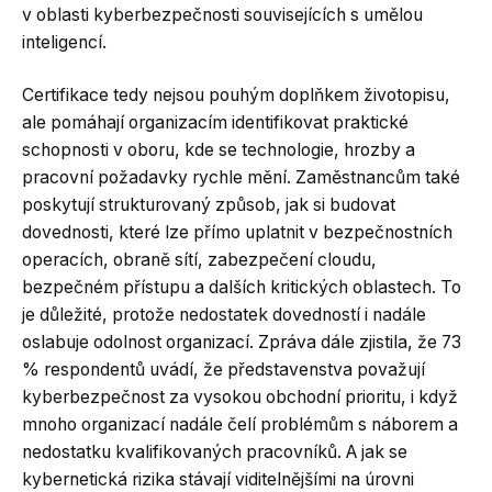
v oblasti kyberbezpečnosti souvisejících s umělou
inteligencí.
Certifikace tedy nejsou pouhým doplňkem životopisu,
ale pomáhají organizacím identifikovat praktické
schopnosti v oboru, kde se technologie, hrozby a
pracovní požadavky rychle mění. Zaměstnancům také
poskytují strukturovaný způsob, jak si budovat
dovednosti, které lze přímo uplatnit v bezpečnostních
operacích, obraně sítí, zabezpečení cloudu,
bezpečném přístupu a dalších kritických oblastech. To
je důležité, protože nedostatek dovedností i nadále
oslabuje odolnost organizací. Zpráva dále zjistila, že 73
% respondentů uvádí, že představenstva považují
kyberbezpečnost za vysokou obchodní prioritu, i když
mnoho organizací nadále čelí problémům s náborem a
nedostatku kvalifikovaných pracovníků. A jak se
kybernetická rizika stávají viditelnějšími na úrovni