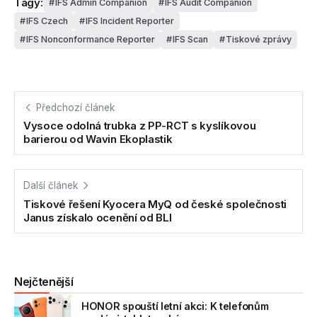
Tagy:
IFS Admin Companion
IFS Audit Companion
IFS Czech
IFS Incident Reporter
IFS Nonconformance Reporter
IFS Scan
Tiskové zprávy
Předchozí článek
Vysoce odolná trubka z PP-RCT s kyslíkovou
barierou od Wavin Ekoplastik
Další článek
Tiskové řešení Kyocera MyQ od české společnosti
Janus získalo ocenění od BLI
Nejčtenější
HONOR spouští letní akci: K telefonům