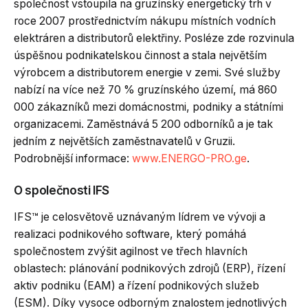
společnost vstoupila na gruzínský energetický trh v
roce 2007 prostřednictvím nákupu místních vodních
elektráren a distributorů elektřiny. Posléze zde rozvinula
úspěšnou podnikatelskou činnost a stala největším
výrobcem a distributorem energie v zemi. Své služby
nabízí na více než 70 % gruzínského území, má 860
000 zákazníků mezi domácnostmi, podniky a státními
organizacemi. Zaměstnává 5 200 odborníků a je tak
jedním z největších zaměstnavatelů v Gruzii.
Podrobnější informace:
www.ENERGO-PRO.ge
.
O společnosti IFS
IFS™ je celosvětově uznávaným lídrem ve vývoji a
realizaci podnikového software, který pomáhá
společnostem zvýšit agilnost ve třech hlavních
oblastech: plánování podnikových zdrojů (ERP), řízení
aktiv podniku (EAM) a řízení podnikových služeb
(ESM). Díky vysoce odborným znalostem jednotlivých