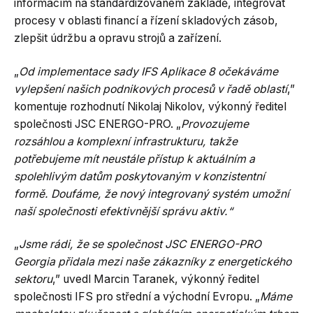
informacím na standardizovaném základě, integrovat
procesy v oblasti financí a řízení skladových zásob,
zlepšit údržbu a opravu strojů a zařízení.
„
Od implementace sady IFS Aplikace 8 očekáváme
vylepšení našich podnikových procesů v řadě oblastí
,”
komentuje rozhodnutí Nikolaj Nikolov, výkonný ředitel
společnosti JSC ENERGO-PRO. „
Provozujeme
rozsáhlou a komplexní infrastrukturu, takže
potřebujeme mít neustále přístup k aktuálním a
spolehlivým datům poskytovaným v konzistentní
formě. Doufáme, že nový integrovaný systém umožní
naší společnosti efektivnější správu aktiv.“
„
Jsme rádi, že se společnost JSC ENERGO-PRO
Georgia přidala mezi naše zákazníky z energetického
sektoru
,” uvedl Marcin Taranek, výkonný ředitel
společnosti IFS pro střední a východní Evropu. „
Máme