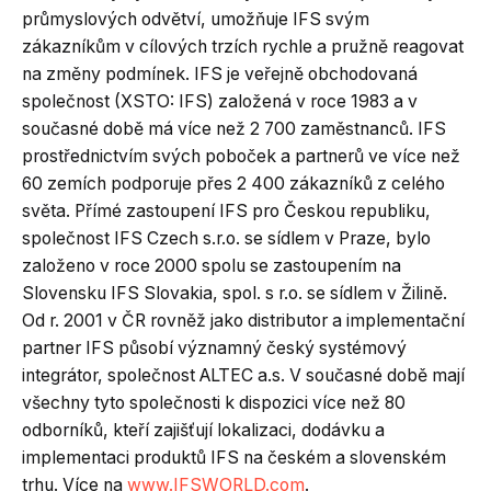
průmyslových odvětví, umožňuje IFS svým
zákazníkům v cílových trzích rychle a pružně reagovat
na změny podmínek. IFS je veřejně obchodovaná
společnost (XSTO: IFS) založená v roce 1983 a v
současné době má více než 2 700 zaměstnanců. IFS
prostřednictvím svých poboček a partnerů ve více než
60 zemích podporuje přes 2 400 zákazníků z celého
světa. Přímé zastoupení IFS pro Českou republiku,
společnost IFS Czech s.r.o. se sídlem v Praze, bylo
založeno v roce 2000 spolu se zastoupením na
Slovensku IFS Slovakia, spol. s r.o. se sídlem v Žilině.
Od r. 2001 v ČR rovněž jako distributor a implementační
partner IFS působí významný český systémový
integrátor, společnost ALTEC a.s. V současné době mají
všechny tyto společnosti k dispozici více než 80
odborníků, kteří zajišťují lokalizaci, dodávku a
implementaci produktů IFS na českém a slovenském
trhu. Více na
www.IFSWORLD.com
.