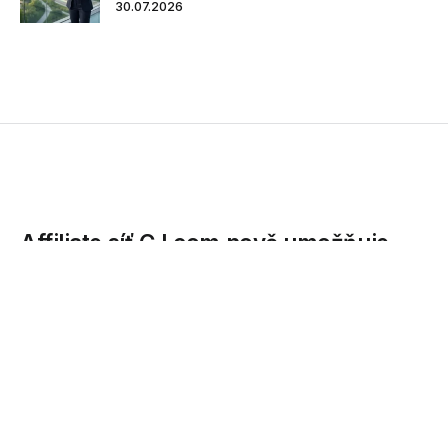
30.07.2026
Affiliate síť CJ.com nově umožňuje
sledovat uživatele na všech
zařízeních, která používá
Řešení, které umožňuje sledovat cestu uživatele od první
interakce až po uskutečnění nákupu, a to bez ohledu na to,
zda...
09.06.2017