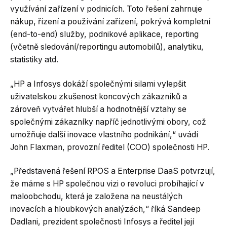
využívání zařízení v podnicích. Toto řešení zahrnuje
nákup, řízení a používání zařízení, pokrývá kompletní
(end-to-end) služby, podnikové aplikace, reporting
(včetně sledování/reportingu automobilů), analytiku,
statistiky atd.
„HP a Infosys dokáží společnými silami vylepšit
uživatelskou zkušenost koncových zákazníků a
zároveň vytvářet hlubší a hodnotnější vztahy se
společnými zákazníky napříč jednotlivými obory, což
umožňuje další inovace vlastního podnikání,“ uvádí
John Flaxman, provozní ředitel (COO) společnosti HP.
„Představená řešení RPOS a Enterprise DaaS potvrzují,
že máme s HP společnou vizi o revoluci probíhající v
maloobchodu, která je založena na neustálých
inovacích a hloubkových analýzách,“ říká Sandeep
Dadlani, prezident společnosti Infosys a ředitel její