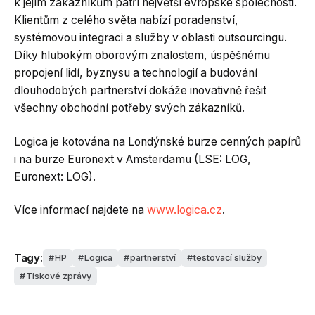
k jejím zákazníkům patří největší evropské společnosti.
Klientům z celého světa nabízí poradenství,
systémovou integraci a služby v oblasti outsourcingu.
Díky hlubokým oborovým znalostem, úspěšnému
propojení lidí, byznysu a technologií a budování
dlouhodobých partnerství dokáže inovativně řešit
všechny obchodní potřeby svých zákazníků.
Logica je kotována na Londýnské burze cenných papírů
i na burze Euronext v Amsterdamu (LSE: LOG,
Euronext: LOG).
Více informací najdete na
www.logica.cz
.
Tagy:
HP
Logica
partnerství
testovací služby
Tiskové zprávy