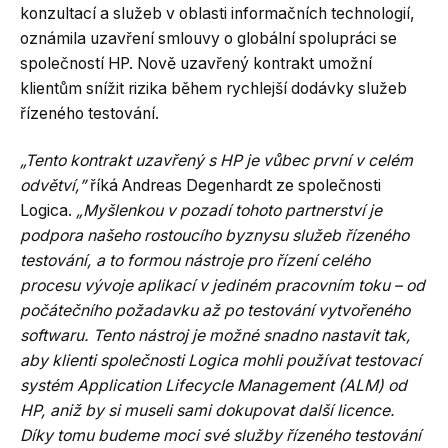
konzultací a služeb v oblasti informačních technologií,
oznámila uzavření smlouvy o globální spolupráci se
společností HP. Nově uzavřený kontrakt umožní
klientům snížit rizika během rychlejší dodávky služeb
řízeného testování.
„Tento kontrakt uzavřený s HP je vůbec první v celém
odvětví,”
říká Andreas Degenhardt ze společnosti
Logica.
„Myšlenkou v pozadí tohoto partnerství je
podpora našeho rostoucího byznysu služeb řízeného
testování, a to formou nástroje pro řízení celého
procesu vývoje aplikací v jediném pracovním toku – od
počátečního požadavku až po testování vytvořeného
softwaru. Tento nástroj je možné snadno nastavit tak,
aby klienti společnosti Logica mohli používat testovací
systém Application Lifecycle Management (ALM) od
HP, aniž by si museli sami dokupovat další licence.
Díky tomu budeme moci své služby řízeného testování