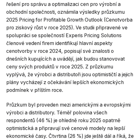
řešení pro správu a optimalizaci cen pro výrobní a
obchodní společnosti, oznámila výsledky průzkumu
2025 Pricing for Profitable Growth Outlook (Cenotvorba
pro ziskový růst v roce 2025). Ve studii připravené ve
spolupráci se společností Experis Pricing Solutions
členové vedení firem identifikují hlavní aspekty
cenotvorby v roce 2024, popisují své znalosti o
dnešních kupujících a uvádějí, jak budou stanovovat
ceny svých produktů v roce 2025. Z průzkumu
vyplývá, že výrobci a distributoři jsou optimističtí a jejich
plány vycházejí z očekávání lepších ekonomických
podmínek v příštím roce.
Průzkum byl proveden mezi americkými a evropskými
výrobci a distributory. Téměř polovina všech
respondentů (46 %) je ohledně roku 2025 opatrně
optimistická a připravují své cenové modely na lepší
ekonomické časy. Čtvrtina (26 %) jde ještě dál a říká, že