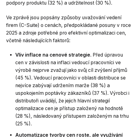
podpory produktu (32 %) a udržitelnost (30 %).
Ve zprávě jsou popsány způsoby uvažování vedení
firem (C-Suite) o cenách, předpokládané posuny v roce
2025 a zdroje potřebné pro efektivní optimalizaci cen,
včetně následujících faktorů:
Vliv inflace na cenové strategie
. Před úpravou
cen v závislosti na inflaci vedoucí pracovníci ve
výrobě nejprve zvažují jako svůj cíl zvýšení příjmů
(45 %). Vedoucí pracovníci v oblasti distribuce se
nejvíce zabývají udržením marže (38 %) a
uspokojením poptávky zákazníků (37 %). Výrobci i
distributoři uvádějí, že jejich hlavní strategií
optimalizace cen je přístup založený na hodnotě
(28 %), následovaný přístupem založeným na trhu
(25 %).
Automatizace tvorby cen roste, ale využívání