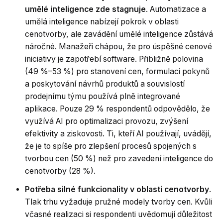
umělé inteligence zde stagnuje
. Automatizace a
umělá inteligence nabízejí pokrok v oblasti
cenotvorby, ale zavádění umělé inteligence zůstává
náročné. Manažeři chápou, že pro úspěšné cenové
iniciativy je zapotřebí software. Přibližně polovina
(49 %–53 %) pro stanovení cen, formulaci pokynů
a poskytování návrhů produktů a souvislostí
prodejnímu týmu používá plně integrované
aplikace. Pouze 29 % respondentů odpovědělo, že
využívá AI pro optimalizaci provozu, zvýšení
efektivity a ziskovosti. Ti, kteří AI používají, uvádějí,
že je to spíše pro zlepšení procesů spojených s
tvorbou cen (50 %) než pro zavedení inteligence do
cenotvorby (28 %).
Potřeba silné funkcionality v oblasti cenotvorby
.
Tlak trhu vyžaduje pružné modely tvorby cen. Kvůli
včasné realizaci si respondenti uvědomují důležitost