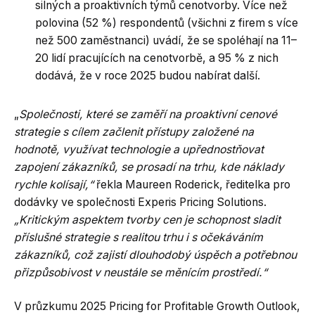
silných a proaktivních týmů cenotvorby. Více než
polovina (52 %) respondentů (všichni z firem s více
než 500 zaměstnanci) uvádí, že se spoléhají na 11–
20 lidí pracujících na cenotvorbě, a 95 % z nich
dodává, že v roce 2025 budou nabírat další.
„
Společnosti, které se zaměří na proaktivní cenové
strategie s cílem začlenit přístupy založené na
hodnotě, využívat technologie a upřednostňovat
zapojení zákazníků, se prosadí na trhu, kde náklady
rychle kolísají,“
řekla Maureen Roderick, ředitelka pro
dodávky ve společnosti Experis Pricing Solutions.
„Kritickým aspektem tvorby cen je schopnost sladit
příslušné strategie s realitou trhu i s očekáváním
zákazníků, což zajistí dlouhodobý úspěch a potřebnou
přizpůsobivost v neustále se měnícím prostředí.“
V průzkumu 2025 Pricing for Profitable Growth Outlook,