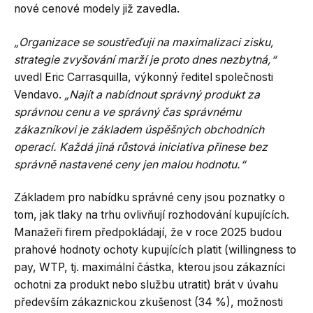
nové cenové modely již zavedla.
„Organizace se soustřeďují na maximalizaci zisku,
strategie zvyšování marží je proto dnes nezbytná,“
uvedl Eric Carrasquilla, výkonný ředitel společnosti
Vendavo.
„Najít a nabídnout správný produkt za
správnou cenu a ve správný čas správnému
zákazníkovi je základem úspěšných obchodních
operací. Každá jiná růstová iniciativa přinese bez
správně nastavené ceny jen malou hodnotu.“
Základem pro nabídku správné ceny jsou poznatky o
tom, jak tlaky na trhu ovlivňují rozhodování kupujících.
Manažeři firem předpokládají, že v roce 2025 budou
prahové hodnoty ochoty kupujících platit (willingness to
pay, WTP, tj. maximální částka, kterou jsou zákazníci
ochotni za produkt nebo službu utratit) brát v úvahu
především zákaznickou zkušenost (34 %), možnosti