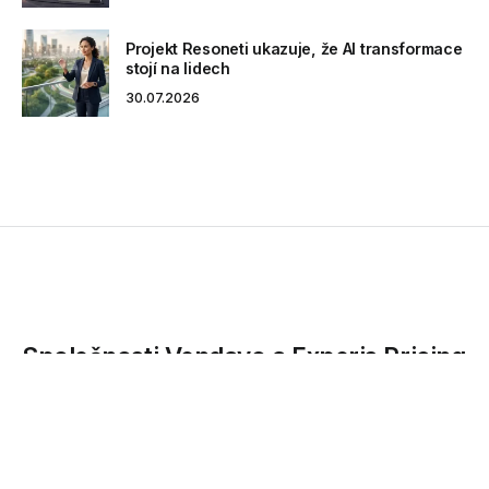
Projekt Resoneti ukazuje, že AI transformace
stojí na lidech
30.07.2026
Společnosti Vendavo a Experis Pricing
Solutions představují výsledky
výzkumu o tvorbě cen v roce 2025
Společnost Vendavo, přední celosvětový poskytovatel