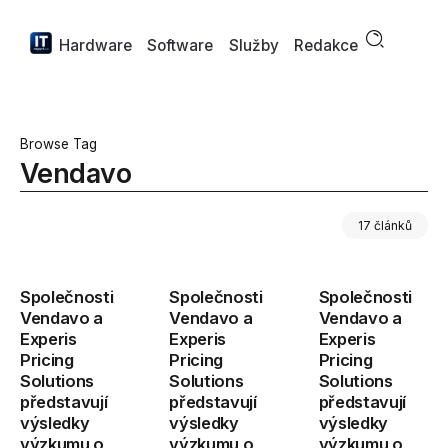
Hardware
Software
Služby
Redakce
Browse Tag
Vendavo
17 článků
Společnosti
Společnosti
Společnosti
Vendavo a
Vendavo a
Vendavo a
Experis
Experis
Experis
Pricing
Pricing
Pricing
Solutions
Solutions
Solutions
představují
představují
představují
výsledky
výsledky
výsledky
výzkumu o
výzkumu o
výzkumu o