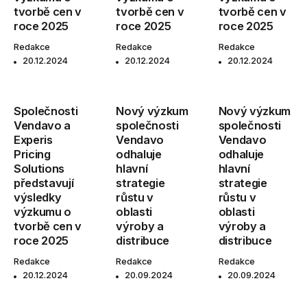
tvorbě cen v
tvorbě cen v
tvorbě cen v
roce 2025
roce 2025
roce 2025
Redakce
Redakce
Redakce
20.12.2024
20.12.2024
20.12.2024
Společnosti
Nový výzkum
Nový výzkum
Vendavo a
společnosti
společnosti
Experis
Vendavo
Vendavo
Pricing
odhaluje
odhaluje
Solutions
hlavní
hlavní
představují
strategie
strategie
výsledky
růstu v
růstu v
výzkumu o
oblasti
oblasti
tvorbě cen v
výroby a
výroby a
roce 2025
distribuce
distribuce
Redakce
Redakce
Redakce
20.12.2024
20.09.2024
20.09.2024