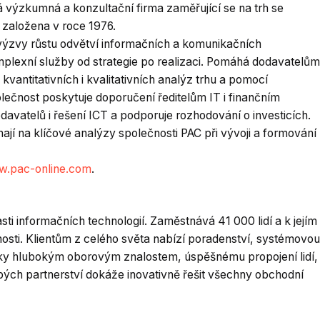
á výzkumná a konzultační firma zaměřující se na trh se
 založena v roce 1976.
a výzvy růstu odvětví informačních a komunikačních
omplexní služby od strategie po realizaci. Pomáhá dodavatelům
 kvantitativních i kvalitativních analýz trhu a pomocí
lečnost poskytuje doporučení ředitelům IT i finančním
avatelů i řešení ICT a podporuje rozhodování o investicích.
ají na klíčové analýzy společnosti PAC při vývoji a formování
w.pac-
online.com
.
sti informačních technologií. Zaměstnává 41 000 lidí a k jejím
osti. Klientům z celého světa nabízí poradenství, systémovou
 Díky hlubokým oborovým znalostem, úspěšnému propojení lidí,
ých partnerství dokáže inovativně řešit všechny obchodní