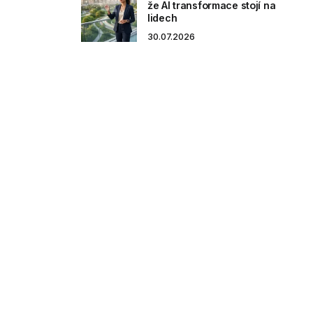
že AI transformace stojí na
lidech
30.07.2026