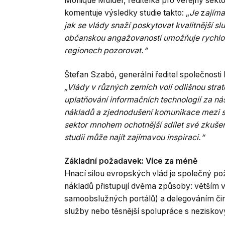
Monique Mulder, ředitelka pro veřejný sekt
komentuje výsledky studie takto: „
Je
z
ajíma
jak se vlády snaží poskytovat kvalitnější sl
občanskou angažovaností umožňuje rychlou
regionech pozorovat.“
Štefan Szabó, generální ředitel společnosti
„Vlády v různých zemích volí odlišnou stra
uplatňování informačních technologií za ná
nákladů a zjednodušení komunikace mezi st
sektor mnohem ochotnější sdílet své zkušeno
studii může najít zajímavou inspiraci.“
Základní požadavek: Více za méně
Hnací silou evropských vlád je společný p
nákladů přistupují dvěma způsoby: větším v
samoobslužných portálů) a delegováním činn
služby nebo těsnější spolupráce s nezisko