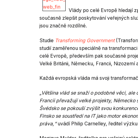
Vlády po celé Evropě hledají zp
současně zlepšit poskytování veřejných sl
jsou značně rozdílné.
Studie
Transforming Government
(Transfor
studií zaměřenou speciálně na transformaci
celé Evropě, především pak současné projek
Velké Británii, Německu, Francii, Nizozemí 
Každá evropská vláda má svoji transformační 
„Většina vlád se snaží o podobné věci, ale c
Francii převažují velké projekty, Německo s
Švédsko se pokouší zvýšit svou konkurenc
Finsko se soustředí na IT jako motor ekon
práva,“
uvádí Philip Carnelley, ředitel výzk