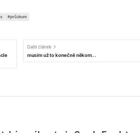
ts
průzkum
Další článek
acle
musím už to konečně někom…
databázového stroje Oracle Exadata