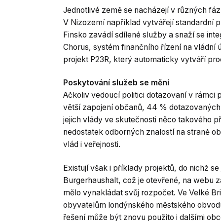
Jednotlivé země se nacházejí v různých fáz
V Nizozemí například vytvářejí standardní 
Finsko zavádí sdílené služby a snaží se in
Chorus, systém finančního řízení na vládní 
projekt P23R, který automaticky vytváří pr
Poskytování služeb se mění
Ačkoliv vedoucí politici dotazovaní v rámci
větší zapojení občanů, 44 % dotazovaných 
jejich vlády ve skutečnosti něco takového p
nedostatek odborných znalostí na straně o
vlád i veřejnosti.
Existují však i příklady projektů, do nichž s
Burgerhaushalt, což je otevřené, na webu z
mělo vynakládat svůj rozpočet. Ve Velké Br
obyvatelům londýnského městského obvodu 
řešení může být znovu použito i dalšími obce