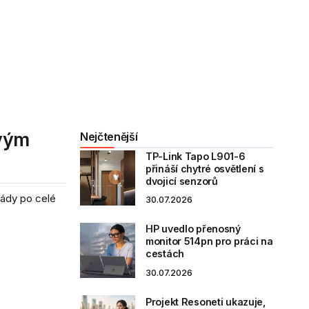
svým
Nejčtenější
TP-Link Tapo L901-6
přináší chytré osvětlení s
dvojicí senzorů
lády po celé
30.07.2026
HP uvedlo přenosný
monitor 514pn pro práci na
cestách
30.07.2026
Projekt Resoneti ukazuje,