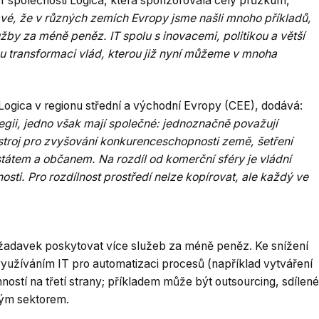
or společnosti Logica, která sponzorovala celý průzkum,
vé, že v různých zemích Evropy jsme našli mnoho příkladů,
užby za méně peněz. IT spolu s inovacemi, politikou a větší
 transformaci vlád, kterou již nyní můžeme v mnoha
 Logica v regionu střední a východní Evropy (CEE), dodává:
tegii, jedno však mají společné: jednoznačně považují
stroj pro zvyšování konkurenceschopnosti země, šetření
átem a občanem. Na rozdíl od komerční sféry je vládní
sti. Pro rozdílnost prostředí nelze kopírovat, ale každý ve
ožadavek poskytovat více služeb za méně peněz. Ke snížení
yužíváním IT pro automatizaci procesů (například vytváření
ostí na třetí strany; příkladem může být outsourcing, sdílené
vým sektorem.