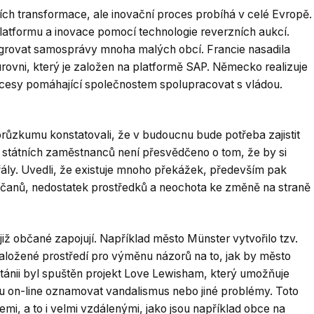
ích transformace, ale inovační proces probíhá v celé Evropě.
platformu a inovace pomocí technologie reverzních aukcí.
tegrovat samosprávy mnoha malých obcí. Francie nasadila
úrovni, který je založen na platformě SAP. Německo realizuje
ocesy pomáhající společnostem spolupracovat s vládou.
 průzkumu konstatovali, že v budoucnu bude potřeba zajistit
státních zaměstnanců není přesvědčeno o tom, že by si
řály. Uvedli, že existuje mnoho překážek, především pak
bčanů, nedostatek prostředků a neochota ke změně na straně
e již občané zapojují. Například město Münster vytvořilo tzv.
aložené prostředí pro výměnu názorů na to, jak by město
itánii byl spuštěn projekt Love Lewisham, který umožňuje
on-line oznamovat vandalismus nebo jiné problémy. Toto
mi, a to i velmi vzdálenými, jako jsou například obce na