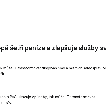
opě šetří peníze a zlepšuje služby 
k může IT transformovat fungování vlád a místních samospráv. V
it...
ica a PAC ukazuje způsoby, jak může IT transformovat
ospráv.