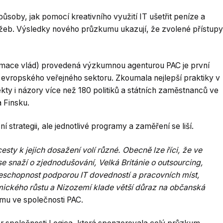
ůsoby, jak pomocí kreativního využití IT ušetřit peníze a
užeb. Výsledky nového průzkumu ukazují, že zvolené přístupy
mace vlád) provedená výzkumnou agenturou PAC je první
 evropského veřejného sektoru. Zkoumala nejlepší praktiky v
ty i názory více než 180 politiků a státních zaměstnanců ve
a Finsku.
strategii, ale jednotlivé programy a zaměření se liší.
esty k jejich dosažení volí různé. Obecně lze říci, že ve
e snaží o zjednodušování, Velká Británie o outsourcing,
eschopnost podporou IT dovedností a pracovních míst,
omického růstu a Nizozemí klade větší důraz na občanská
umu ve společnosti PAC.