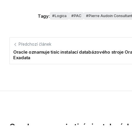
Tagy:
Logica
PAC
Pierre Audoin Consultan
Předchozí článek
Oracle oznamuje tisíc instalací databázového stroje Or
Exadata
Oracle oznamuje tisíc instalací 