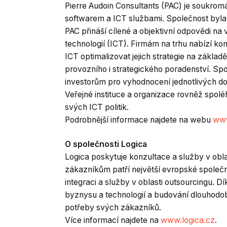
Pierre Audoin Consultants (PAC) je soukrom
softwarem a ICT službami. Společnost byla
PAC přináší cílené a objektivní odpovědi n
technologií (ICT). Firmám na trhu nabízí k
ICT optimalizovat jejich strategie na základě
provozního i strategického poradenství. Spo
investorům pro vyhodnocení jednotlivých dod
Veřejné instituce a organizace rovněž spoléh
svých ICT politik.
Podrobnější informace najdete na webu
ww
O společnosti Logica
Logica poskytuje konzultace a služby v obla
zákazníkům patří největší evropské společn
integraci a služby v oblasti outsourcingu.
byznysu a technologií a budování dlouhodob
potřeby svých zákazníků.
Více informací najdete na
www.logica.cz
.